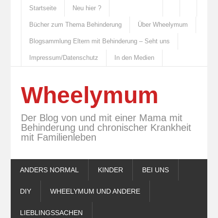
Startseite
Neu hier ?
Bücher zum Thema Behinderung
Über Wheelymum
Blogsammlung Eltern mit Behinderung – Seht uns
Impressum/Datenschutz
In den Medien
Wheelymum
Der Blog von und mit einer Mama mit
Behinderung und chronischer Krankheit
mit Familienleben
ANDERS NORMAL
KINDER
BEI UNS
DIY
WHEELYMUM UND ANDERE
LIEBLINGSSACHEN