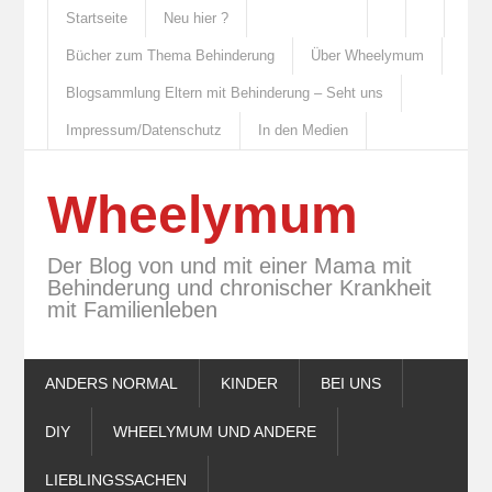
Startseite
Neu hier ?
Bücher zum Thema Behinderung
Über Wheelymum
Blogsammlung Eltern mit Behinderung – Seht uns
Impressum/Datenschutz
In den Medien
Wheelymum
Der Blog von und mit einer Mama mit
Behinderung und chronischer Krankheit
mit Familienleben
ANDERS NORMAL
KINDER
BEI UNS
DIY
WHEELYMUM UND ANDERE
LIEBLINGSSACHEN