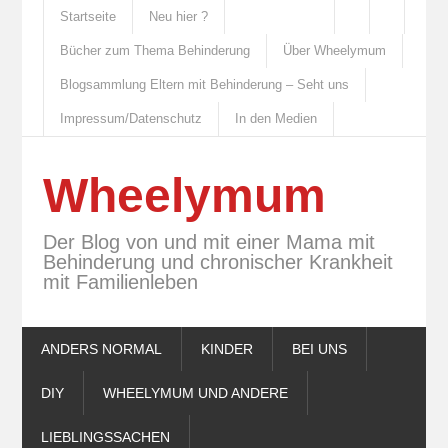
Startseite
Neu hier ?
Bücher zum Thema Behinderung
Über Wheelymum
Blogsammlung Eltern mit Behinderung – Seht uns
Impressum/Datenschutz
In den Medien
Wheelymum
Der Blog von und mit einer Mama mit
Behinderung und chronischer Krankheit
mit Familienleben
ANDERS NORMAL
KINDER
BEI UNS
DIY
WHEELYMUM UND ANDERE
LIEBLINGSSACHEN