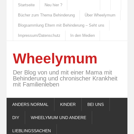
Startseite
Neu hier ?
Bücher zum Thema Behinderung
Über Wheelymum
Blogsammlung Eltern mit Behinderung – Seht uns
Impressum/Datenschutz
In den Medien
Wheelymum
Der Blog von und mit einer Mama mit
Behinderung und chronischer Krankheit
mit Familienleben
ANDERS NORMAL
KINDER
BEI UNS
DIY
WHEELYMUM UND ANDERE
LIEBLINGSSACHEN