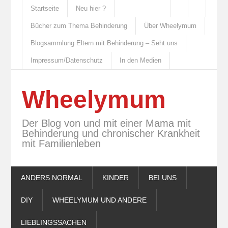
Startseite
Neu hier ?
Bücher zum Thema Behinderung
Über Wheelymum
Blogsammlung Eltern mit Behinderung – Seht uns
Impressum/Datenschutz
In den Medien
Wheelymum
Der Blog von und mit einer Mama mit
Behinderung und chronischer Krankheit
mit Familienleben
ANDERS NORMAL
KINDER
BEI UNS
DIY
WHEELYMUM UND ANDERE
LIEBLINGSSACHEN