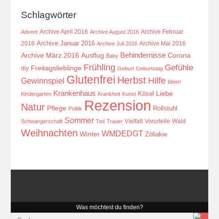
Schlagwörter
Archive April 2016
Archive Februar
Advent
Archive August 2016
Archive Januar 2016
2016
Archive Mai 2016
Archive Juli 2016
Behindernisse
Ausflug
Corona
Archive März 2016
Baby
Frühling
Gefühle
Freitagslieblinge
diy
Geburt
Geburtstag
Glutenfrei
Herbst
Hilfe
Gewinnspiel
Ideen
Krankenhaus
Kösel
Liebe
Kindergarten
Krankheit
Kunst
Rezension
Natur
Pflege
Rollstuhl
Politik
Sommer
Vielfalt
Vorurteile
Wald
Schwangerschaft
Tod
Trauer
Weihnachten
WMDEDGT
Winter
Zöliakie
Was möchtest du finden?