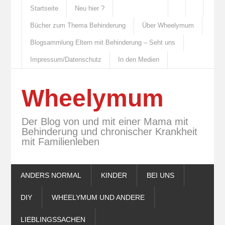
Startseite
Neu hier ?
Bücher zum Thema Behinderung
Über Wheelymum
Blogsammlung Eltern mit Behinderung – Seht uns
Impressum/Datenschutz
In den Medien
Wheelymum
Der Blog von und mit einer Mama mit
Behinderung und chronischer Krankheit
mit Familienleben
ANDERS NORMAL
KINDER
BEI UNS
DIY
WHEELYMUM UND ANDERE
LIEBLINGSSACHEN