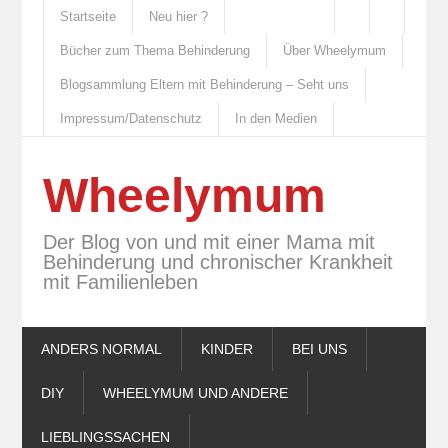
Startseite
Neu hier ?
Bücher zum Thema Behinderung
Über Wheelymum
Blogsammlung Eltern mit Behinderung – Seht uns
Impressum/Datenschutz
In den Medien
Wheelymum
Der Blog von und mit einer Mama mit
Behinderung und chronischer Krankheit
mit Familienleben
ANDERS NORMAL
KINDER
BEI UNS
DIY
WHEELYMUM UND ANDERE
LIEBLINGSSACHEN