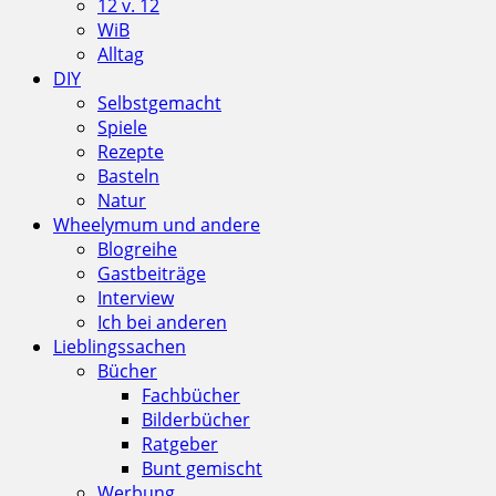
12 v. 12
WiB
Alltag
DIY
Selbstgemacht
Spiele
Rezepte
Basteln
Natur
Wheelymum und andere
Blogreihe
Gastbeiträge
Interview
Ich bei anderen
Lieblingssachen
Bücher
Fachbücher
Bilderbücher
Ratgeber
Bunt gemischt
Werbung