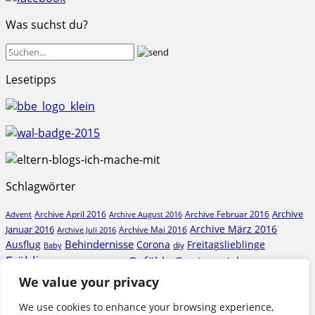
Was suchst du?
Lesetipps
Schlagwörter
Archive
Archive April 2016
Archive Februar 2016
Archive August 2016
Advent
Archive März 2016
Januar 2016
Archive Mai 2016
Archive Juli 2016
Behindernisse
Ausflug
Corona
Freitagslieblinge
diy
Baby
Frühling
Gefühle
Gewinnspiel
Geburt
Geburtstag
Glutenfrei
Herbst
Hilfe
We value your privacy
Krankenhaus
Ideen
Kindergarten
Natur
Liebe
Pflege
Kösel
Krankheit
Kunst
Politik
We use cookies to enhance your browsing experience,