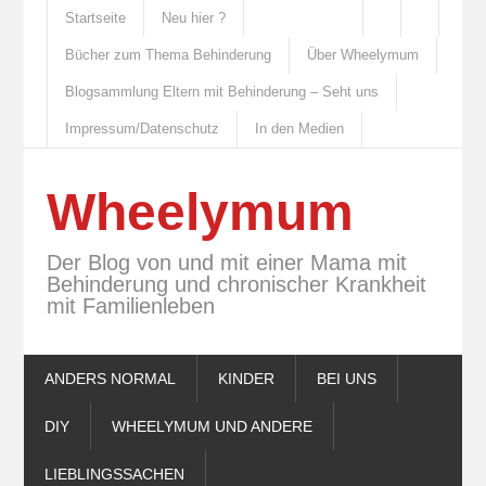
Startseite
Neu hier ?
Bücher zum Thema Behinderung
Über Wheelymum
Blogsammlung Eltern mit Behinderung – Seht uns
Impressum/Datenschutz
In den Medien
Wheelymum
Der Blog von und mit einer Mama mit
Behinderung und chronischer Krankheit
mit Familienleben
ANDERS NORMAL
KINDER
BEI UNS
DIY
WHEELYMUM UND ANDERE
LIEBLINGSSACHEN