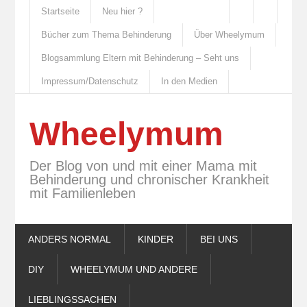
Startseite
Neu hier ?
Bücher zum Thema Behinderung
Über Wheelymum
Blogsammlung Eltern mit Behinderung – Seht uns
Impressum/Datenschutz
In den Medien
Wheelymum
Der Blog von und mit einer Mama mit
Behinderung und chronischer Krankheit
mit Familienleben
ANDERS NORMAL
KINDER
BEI UNS
DIY
WHEELYMUM UND ANDERE
LIEBLINGSSACHEN