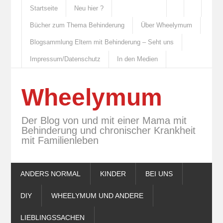
Startseite
Neu hier ?
Bücher zum Thema Behinderung
Über Wheelymum
Blogsammlung Eltern mit Behinderung – Seht uns
Impressum/Datenschutz
In den Medien
Wheelymum
Der Blog von und mit einer Mama mit
Behinderung und chronischer Krankheit
mit Familienleben
ANDERS NORMAL
KINDER
BEI UNS
DIY
WHEELYMUM UND ANDERE
LIEBLINGSSACHEN