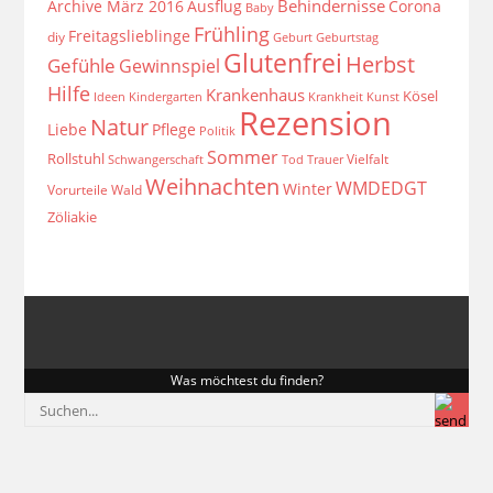
Behindernisse
Archive März 2016
Ausflug
Corona
Baby
Frühling
Freitagslieblinge
diy
Geburt
Geburtstag
Glutenfrei
Herbst
Gefühle
Gewinnspiel
Hilfe
Krankenhaus
Kösel
Ideen
Krankheit
Kindergarten
Kunst
Rezension
Natur
Liebe
Pflege
Politik
Sommer
Rollstuhl
Vielfalt
Schwangerschaft
Tod
Trauer
Weihnachten
WMDEDGT
Winter
Vorurteile
Wald
Zöliakie
Was möchtest du finden?