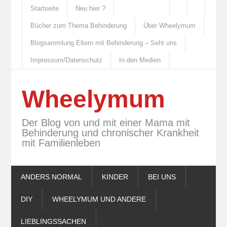
Startseite
Neu hier ?
Bücher zum Thema Behinderung
Über Wheelymum
Blogsammlung Eltern mit Behinderung – Seht uns
Impressum/Datenschutz
In den Medien
Wheelymum
Der Blog von und mit einer Mama mit
Behinderung und chronischer Krankheit
mit Familienleben
ANDERS NORMAL
KINDER
BEI UNS
DIY
WHEELYMUM UND ANDERE
LIEBLINGSSACHEN