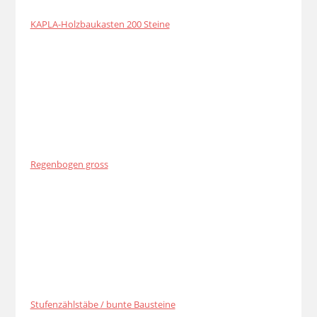
KAPLA-Holzbaukasten 200 Steine
Regenbogen gross
Stufenzählstäbe / bunte Bausteine