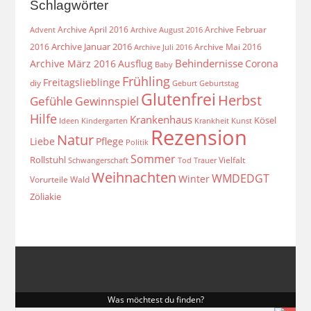
Schlagwörter
Archive April 2016
Archive Februar
Archive August 2016
Advent
Archive Januar 2016
2016
Archive Mai 2016
Archive Juli 2016
Behindernisse
Archive März 2016
Ausflug
Corona
Baby
Frühling
Freitagslieblinge
diy
Geburt
Geburtstag
Glutenfrei
Herbst
Gefühle
Gewinnspiel
Hilfe
Krankenhaus
Kösel
Ideen
Krankheit
Kindergarten
Kunst
Rezension
Natur
Liebe
Pflege
Politik
Sommer
Rollstuhl
Vielfalt
Schwangerschaft
Tod
Trauer
Weihnachten
WMDEDGT
Winter
Vorurteile
Wald
Zöliakie
Was möchtest du finden?