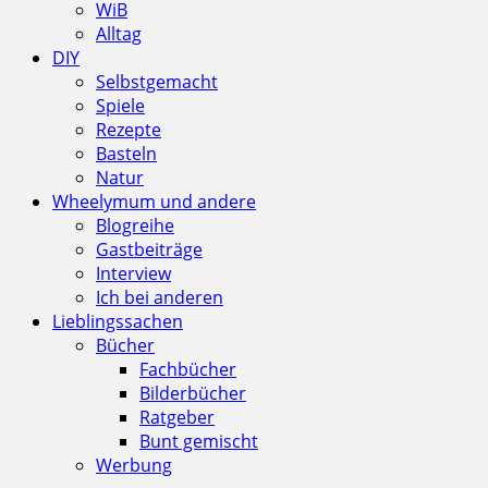
WiB
Alltag
DIY
Selbstgemacht
Spiele
Rezepte
Basteln
Natur
Wheelymum und andere
Blogreihe
Gastbeiträge
Interview
Ich bei anderen
Lieblingssachen
Bücher
Fachbücher
Bilderbücher
Ratgeber
Bunt gemischt
Werbung