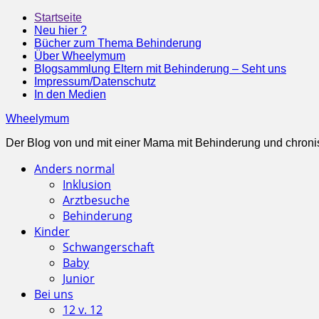
Startseite
Neu hier ?
Bücher zum Thema Behinderung
Über Wheelymum
Blogsammlung Eltern mit Behinderung – Seht uns
Impressum/Datenschutz
In den Medien
Wheelymum
Der Blog von und mit einer Mama mit Behinderung und chroni
Anders normal
Inklusion
Arztbesuche
Behinderung
Kinder
Schwangerschaft
Baby
Junior
Bei uns
12 v. 12