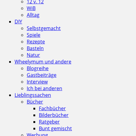
12 v. 12
WiB
Alltag
DIY
Selbstgemacht
Spiele
Rezepte
Basteln
Natur
Wheelymum und andere
Blogreihe
Gastbeiträge
Interview
Ich bei anderen
Lieblingssachen
Bücher
Fachbücher
Bilderbücher
Ratgeber
Bunt gemischt
Werbung