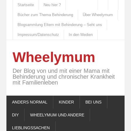
Startseite
Neu hier ?
Bücher zum Thema Behinderung
Über Wheelymum
Blogsammlung Eltern mit Behinderung – Seht uns
Impressum/Datenschutz
In den Medien
Wheelymum
Der Blog von und mit einer Mama mit
Behinderung und chronischer Krankheit
mit Familienleben
ANDERS NORMAL
KINDER
BEI UNS
DIY
WHEELYMUM UND ANDERE
LIEBLINGSSACHEN