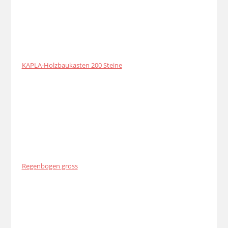
KAPLA-Holzbaukasten 200 Steine
Regenbogen gross