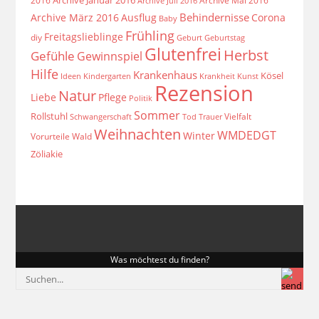
Archive Januar 2016
2016
Archive Mai 2016
Archive Juli 2016
Behindernisse
Archive März 2016
Ausflug
Corona
Baby
Frühling
Freitagslieblinge
diy
Geburt
Geburtstag
Glutenfrei
Herbst
Gefühle
Gewinnspiel
Hilfe
Krankenhaus
Kösel
Ideen
Krankheit
Kindergarten
Kunst
Rezension
Natur
Liebe
Pflege
Politik
Sommer
Rollstuhl
Vielfalt
Schwangerschaft
Tod
Trauer
Weihnachten
WMDEDGT
Winter
Vorurteile
Wald
Zöliakie
Was möchtest du finden?