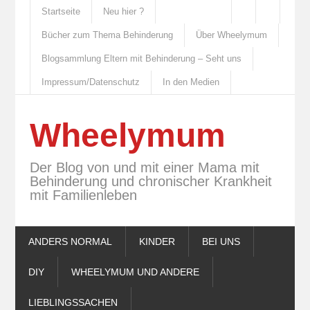
Startseite
Neu hier ?
Bücher zum Thema Behinderung
Über Wheelymum
Blogsammlung Eltern mit Behinderung – Seht uns
Impressum/Datenschutz
In den Medien
Wheelymum
Der Blog von und mit einer Mama mit
Behinderung und chronischer Krankheit
mit Familienleben
ANDERS NORMAL
KINDER
BEI UNS
DIY
WHEELYMUM UND ANDERE
LIEBLINGSSACHEN