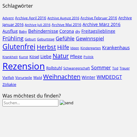
Schlagwörter
Archive
Archive April 2016
Archive Februar 2016
Archive August 2016
Advent
Archive März 2016
Januar 2016
Archive Mai 2016
Archive Juli 2016
Behindernisse
Ausflug
Corona
Freitagslieblinge
diy
Baby
Frühling
Gefühle
Gewinnspiel
Geburt
Geburtstag
Glutenfrei
Herbst
Hilfe
Krankenhaus
Ideen
Kindergarten
Natur
Liebe
Pflege
Kösel
Krankheit
Kunst
Politik
Rezension
Sommer
Rollstuhl
Schwangerschaft
Tod
Trauer
Weihnachten
WMDEDGT
Winter
Vielfalt
Vorurteile
Wald
Zöliakie
Was möchtest du finden?