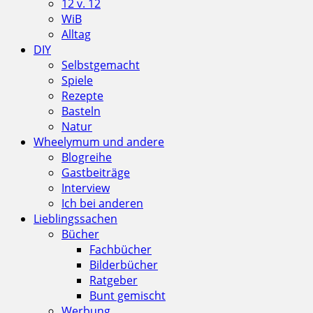
12 v. 12
WiB
Alltag
DIY
Selbstgemacht
Spiele
Rezepte
Basteln
Natur
Wheelymum und andere
Blogreihe
Gastbeiträge
Interview
Ich bei anderen
Lieblingssachen
Bücher
Fachbücher
Bilderbücher
Ratgeber
Bunt gemischt
Werbung