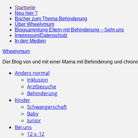
Startseite
Neu hier ?
Bücher zum Thema Behinderung
Über Wheelymum
Blogsammlung Eltern mit Behinderung – Seht uns
Impressum/Datenschutz
In den Medien
Wheelymum
Der Blog von und mit einer Mama mit Behinderung und chroni
Anders normal
Inklusion
Arztbesuche
Behinderung
Kinder
Schwangerschaft
Baby
Junior
Bei uns
12 v. 12