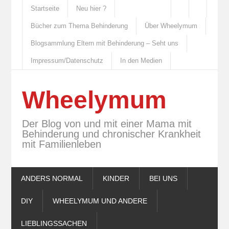
Startseite
Neu hier ?
Bücher zum Thema Behinderung
Über Wheelymum
Blogsammlung Eltern mit Behinderung – Seht uns
Impressum/Datenschutz
In den Medien
Wheelymum
Der Blog von und mit einer Mama mit
Behinderung und chronischer Krankheit
mit Familienleben
ANDERS NORMAL
KINDER
BEI UNS
DIY
WHEELYMUM UND ANDERE
LIEBLINGSSACHEN