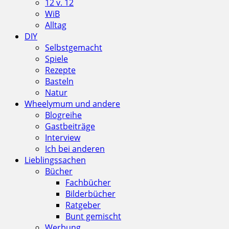
12 v. 12
WiB
Alltag
DIY
Selbstgemacht
Spiele
Rezepte
Basteln
Natur
Wheelymum und andere
Blogreihe
Gastbeiträge
Interview
Ich bei anderen
Lieblingssachen
Bücher
Fachbücher
Bilderbücher
Ratgeber
Bunt gemischt
Werbung