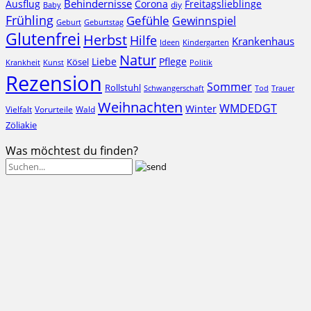
Behindernisse
Ausflug
Corona
Freitagslieblinge
diy
Baby
Frühling
Gefühle
Gewinnspiel
Geburt
Geburtstag
Glutenfrei
Herbst
Hilfe
Krankenhaus
Ideen
Kindergarten
Natur
Liebe
Pflege
Kösel
Krankheit
Kunst
Politik
Rezension
Sommer
Rollstuhl
Schwangerschaft
Tod
Trauer
Weihnachten
WMDEDGT
Winter
Vielfalt
Vorurteile
Wald
Zöliakie
Was möchtest du finden?