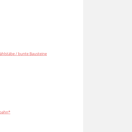
ählstäbe / bunte Bausteine
bahn*