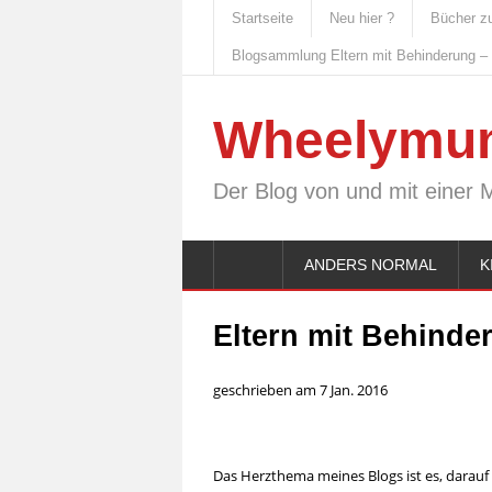
Startseite
Neu hier ?
Bücher z
Blogsammlung Eltern mit Behinderung –
Wheelymu
Der Blog von und mit einer 
ANDERS NORMAL
K
Eltern mit Behinde
geschrieben am 7 Jan. 2016
Das Herzthema meines Blogs ist es, darau