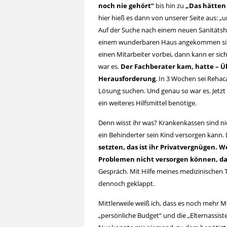
noch nie gehört“
bis hin zu
„Das hätten 
hier hieß es dann von unserer Seite aus: „
Auf der Suche nach einem neuen Sanitätsha
einem wunderbaren Haus angekommen sind:
einen Mitarbeiter vorbei, dann kann er sic
war es.
Der Fachberater kam, hatte – Üb
Herausforderung
. In 3 Wochen sei Rehac
Lösung suchen. Und genau so war es. Jetz
ein weiteres Hilfsmittel benötige.
Denn wisst ihr was? Krankenkassen sind nic
ein Behinderter sein Kind versorgen kann.
setzten, das ist ihr Privatvergnügen. 
Problemen nicht versorgen können, dan
Gespräch. Mit Hilfe meines medizinische
dennoch geklappt.
Mittlerweile weiß ich, dass es noch mehr M
„persönliche Budget“ und die „Elternassis