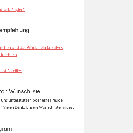
druck-Papier*
empfehlung
inchen und das Glück – ein kreatives
ilderbuch
s ist Familie*
on Wunschliste
t uns unterstützen oder eine Freude
 Vielen Dank. Unsere Wunschliste findest
agram