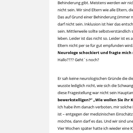
Behinderung gibt. Meistens werden wir n
nicht sein. Wir sind Eltern wie alle Eltern, 
Das auf Grund einer Behinderung (immer 
darf nicht sein. Inklusion ist hier das ent
sein. Mittlerweile sollte selbstverständl
leben.
Leider ist das nicht so. Leider ist e
Eltern nicht per se für gut empfunden wi
Neurologe schockiert und fragte mic
Hallo???? Geht´s noch?
Er sah keine neurologischen Gründe die di
wusste lediglich nicht, wie sich die Schwa
diese Fragestellung war nicht sein Haupta
bewerkstelligen?“ „Wie wollen Sie ihr 
Ich habe ihm danach verboten, mir solche 
ist – entgegen der medizinischen Einschät
möchte, dann darf es das. Und wir sind une
Vier Wochen später hatte ich wieder eine 