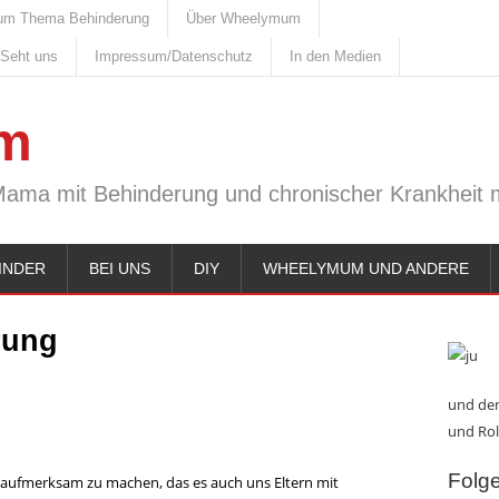
um Thema Behinderung
Über Wheelymum
 Seht uns
Impressum/Datenschutz
In den Medien
m
Mama mit Behinderung und chronischer Krankheit m
INDER
BEI UNS
DIY
WHEELYMUM UND ANDERE
rung
und den
und Rol
Folge 
f aufmerksam zu machen, das es auch uns Eltern mit