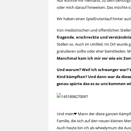
Nur konnte mir niemand, zu dem benötigte
oder mich darauf hinweisen. Das möchte i
Wir haben einen Spießrutenlauf hinter aus!
Von medizinischen und öffentlichen Stell
fragende, erschreckte und verständnis
Stellen so. Auch im Umfeld. Im Ort wurde 
gratulieren sollte oder eher bemitleiden.
Manchmal kam ich mir vor wie ein Zom
Und warum? Weil ich schwanger war? W
Kind kämpften? Und dann war da dieses
genau spürte das es zu uns kommen wil
Und mein❤ Mann der diese ganzen Kämpfe m
Familie, die sich auf den neuen kleinen Me
Auch heute bin ich als wheelymum die Au