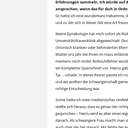
Erfahrungen sammeln. Ich würde auf d
ansprechen, wenn das für dich in Ordn
So hatte ich eine wunderbare Hebamme, d
und zu der sich in dieser Zeit eine Art fre
Meine Gynäkologin hat mich sofort als Ris
Universitätsfrauenklinik abgewechselt. Do
chronisch kranken oder behinderten Eltern
Mütter pro Jahr bei ihnen im Haus entbind
meistens noch mobil. Rollstuhlfahrer würde
ein kompletter Querschnitt vor. Hierzu gä
Tja…. schade. In dieses Raster passte ich n
und wir wollten die Schwangerschaft gemein
richtige Entscheidung war.
Somit hatte ich mein medizinisches Umfeld.
stellte sich heraus, dass es genau der rich
gesprochen – hierzu wird es aber einen eig
danach. Als schwangere Frau macht man si
auch über die Zeit danach. Mir fehlte der