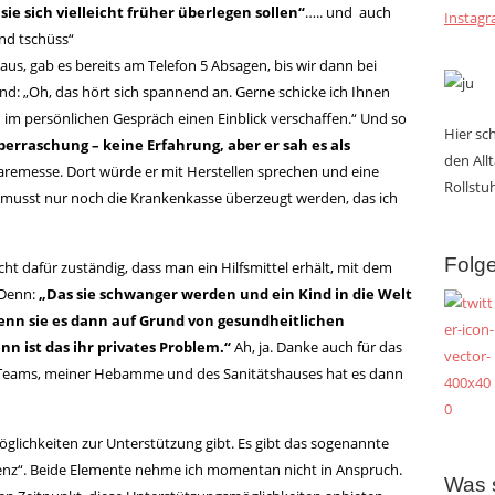
sie sich vielleicht früher überlegen sollen“
….. und auch
Instag
und tschüss“
us, gab es bereits am Telefon 5 Absagen, bis wir dann bei
 „Oh, das hört sich spannend an. Gerne schicke ich Ihnen
h im persönlichen Gespräch einen Einblick verschaffen.“ Und so
Hier s
erraschung – keine Erfahrung, aber er sah es als
den All
aremesse. Dort würde er mit Herstellen sprechen und eine
Rollstuh
t musst nur noch die Krankenkasse überzeugt werden, das ich
Folge
ht dafür zuständig, dass man ein Hilfsmittel erhält, mit dem
 Denn:
„Das sie schwanger werden und ein Kind in die Welt
Wenn sie es dann auf Grund von gesundheitlichen
n ist das ihr privates Problem.“
Ah, ja. Danke auch für das
n Teams, meiner Hebamme und des Sanitätshauses hat es dann
öglichkeiten zur Unterstützung gibt. Es gibt das sogenannte
tenz“. Beide Elemente nehme ich momentan nicht in Anspruch.
Was 