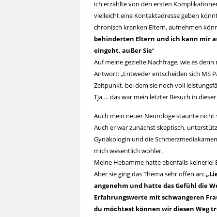
ich erzählte von den ersten Komplikationen
vielleicht eine Kontaktadresse geben könnt
chronisch kranken Eltern, aufnehmen könnt
behinderten Eltern und ich kann mir au
eingeht, außer Sie
“
Auf meine gezielte Nachfrage, wie es denn 
Antwort: „Entweder entscheiden sich MS P
Zeitpunkt, bei dem sie noch voll leistungsfä
Tja…. das war mein letzter Besuch in dieser 
Auch mein neuer Neurologe staunte nicht s
Auch er war zunächst skeptisch, unterstüt
Gynäkologin und die Schmerzmediakamenta
mich wesentlich wohler.
Meine Hebamme hatte ebenfalls keinerlei
Aber sie ging das Thema sehr offen an:
„Li
angenehm und hatte das Gefühl die Wel
Erfahrungswerte mit schwangeren Fra
du möchtest können wir diesen Weg 