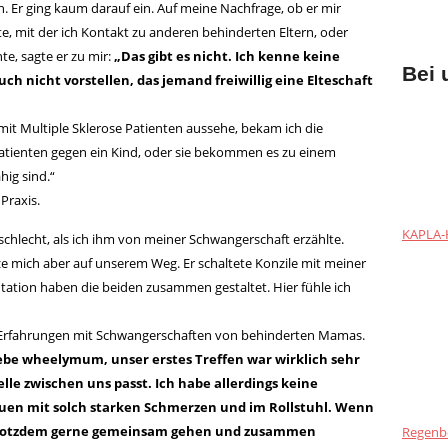
. Er ging kaum darauf ein. Auf meine Nachfrage, ob er mir
e, mit der ich Kontakt zu anderen behinderten Eltern, oder
e, sagte er zu mir:
„Das gibt es nicht. Ich kenne keine
Bei 
ch nicht vorstellen, das jemand freiwillig eine Elteschaft
mit Multiple Sklerose Patienten aussehe, bekam ich die
atienten gegen ein Kind, oder sie bekommen es zu einem
hig sind.“
Praxis.
KAPLA-H
chlecht, als ich ihm von meiner Schwangerschaft erzählte.
ze mich aber auf unserem Weg. Er schaltete Konzile mit meiner
tion haben die beiden zusammen gestaltet. Hier fühle ich
 Erfahrungen mit Schwangerschaften von behinderten Mamas.
ebe wheelymum, unser erstes Treffen war wirklich sehr
le zwischen uns passt. Ich habe allerdings keine
uen mit solch starken Schmerzen und im Rollstuhl. Wenn
trotzdem gerne gemeinsam gehen und zusammen
Regenb