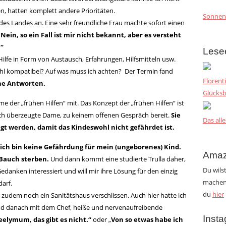
 hatten komplett andere Prioritäten.
Sonnen
des Landes an. Eine sehr freundliche Frau machte sofort einen
 Nein, so ein Fall ist mir nicht bekannt, aber es versteht
.“
Lese
Hilfe in Form von Austausch, Erfahrungen, Hilfsmitteln usw.
uhl kompatibel? Auf was muss ich achten? Der Termin fand
Florent
ine Antworten.
Glücksb
 der „frühen Hilfen“ mit. Das Konzept der „frühen Hilfen“ ist
 sich überzeugte Dame, zu keinem offenen Gespräch bereit.
Sie
Das alle
tigt werden, damit das Kindeswohl nicht gefährdet ist.
r ich bin keine Gefährdung für mein (ungeborenes) Kind.
Amaz
 Bauch sterben.
Und dann kommt eine studierte Trulla daher,
Du wils
edanken interessiert und will mir ihre Lösung für den einzig
machen?
arf.
du
hier
zudem noch ein Sanitätshaus verschlissen. Auch hier hatte ich
nd danach mit dem Chef, heiße und nervenaufreibende
Inst
elymum, das gibt es nicht.“
oder „
Von so etwas habe ich