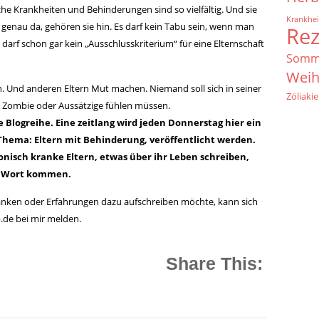
ische Krankheiten und Behinderungen sind so vielfältig. Und sie
Krankhei
d genau da, gehören sie hin. Es darf kein Tabu sein, wenn man
Re
 darf schon gar kein „Ausschlusskriterium“ für eine Elternschaft
Somm
Weih
n. Und anderen Eltern Mut machen. Niemand soll sich in seiner
Zöliakie
ls Zombie oder Aussätzige fühlen müssen.
 Blogreihe. Eine zeitlang wird jeden Donnerstag hier ein
 Thema: Eltern mit Behinderung, veröffentlicht werden.
nisch kranke Eltern, etwas über ihr Leben schreiben,
u Wort kommen.
nken oder Erfahrungen dazu aufschreiben möchte, kann sich
de bei mir melden.
Share This: