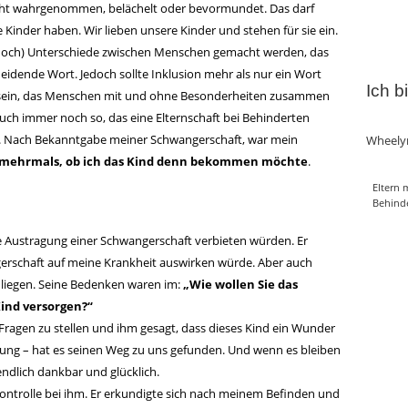
icht wahrgenommen, belächelt oder bevormundet. Das darf
die Kinder haben. Wir lieben unsere Kinder und stehen für sie ein.
noch) Unterschiede zwischen Menschen gemacht werden, das
scheidende Wort. Jedoch sollte Inklusion mehr als nur ein Wort
Ich b
ich sein, das Menschen mit und ohne Besonderheiten zusammen
s auch immer noch so, das eine Elternschaft bei Behinderten
rd. Nach Bekanntgabe meiner Schwangerschaft, war mein
Wheely
h mehrmals, ob ich das Kind denn bekommen möchte
.
Eltern 
Behind
e Austragung einer Schwangerschaft verbieten würden. Er
ngerschaft auf meine Krankheit auswirken würde. Aber auch
nliegen. Seine Bedenken waren im:
„Wie wollen Sie das
Kind versorgen?“
Fragen zu stellen und ihm gesagt, dass dieses Kind ein Wunder
zung – hat es seinen Weg zu uns gefunden. Und wenn es bleiben
ndlich dankbar und glücklich.
Kontrolle bei ihm. Er erkundigte sich nach meinem Befinden und