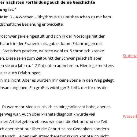
er nächsten Fortbildung auch deine Geschichte
ung ist.
“
ie im 3 – 4 Wochen – Rhythmus zu Hausbesuchen zu mir kam
undschaftliche Beziehung entwickelte.
ikoschwangere eingestuft und sich in der Vorsorge mit der
ch auch in der Frauenklinik, gab es kaum Erfahrungen mit
. Statistisch gesehen, würden wohl ca. 5 chronisch kranke
Stufenz
en. Diese seien zum Zeitpunkt der Schwangerschaft aber
n sie pro Jahr ca. 1-2 Patienten aufnehmen. Hier liege meistens
be es auch Erfahrungen.
un mal nicht. Aber es wurden mir keine Steine in den Weg gelegt
sam angehen. Ein großer, wichtiger Schritt, der für uns die
 Es war mehr Medizin, als ich es mir gewünscht habe, aber es
tige Weg war. Auch über Pränataldiagnostik wurde viel
Wasser
enen Artikel geben, ebenso wie über die Geburt und die Zeit
ch aber nicht nur über die Geburt selbst Gedanken, sondern
 Austausch… einen Geburtsvorbereitungskurs konnte ich nicht