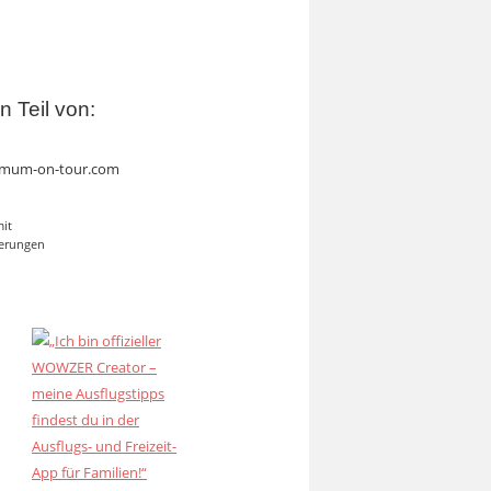
in Teil von:
mum-on-tour.com
mit
erungen