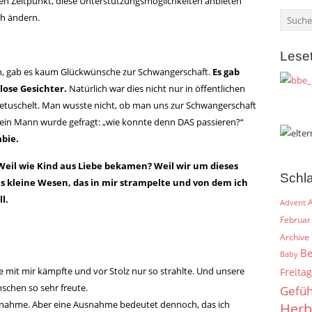
n Zeitpunkt, diese Unterstützungsmöglichkeiten anbieten
ch ändern.
Lese
en, gab es kaum Glückwünsche zur Schwangerschaft.
Es gab
lose Gesichter.
Natürlich war dies nicht nur in öffentlichen
getuschelt. Man wusste nicht, ob man uns zur Schwangerschaft
 Mein Mann wurde gefragt: „wie konnte denn DAS passieren?“
bie.
eil wie Kind aus Liebe bekamen? Weil wir um dieses
Schl
 kleine Wesen, das in mir strampelte und von dem ich
l.
A
Advent
Februar
Archive
Be
Baby
it mir kämpfte und vor Stolz nur so strahlte. Und unsere
Freitag
nschen so sehr freute.
Gefüh
snahme. Aber eine Ausnahme bedeutet dennoch, das ich
Herb