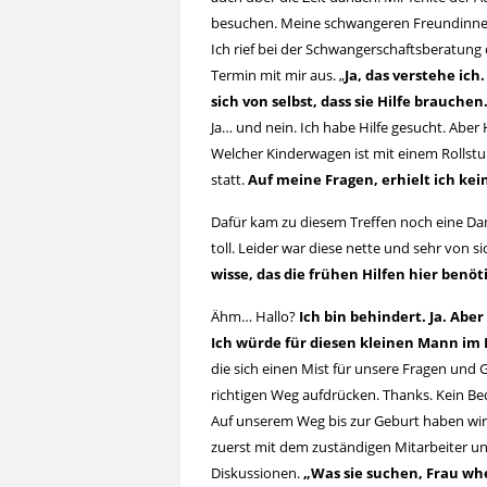
besuchen. Meine schwangeren Freundinnen,
Ich rief bei der Schwangerschaftsberatung 
Termin mit mir aus. „
Ja, das verstehe ich.
sich von selbst, dass sie Hilfe brauchen
Ja… und nein. Ich habe Hilfe gesucht. Aber 
Welcher Kinderwagen ist mit einem Rollst
statt.
Auf meine Fragen, erhielt ich ke
Dafür kam zu diesem Treffen noch eine Dame
toll. Leider war diese nette und sehr von
wisse, das die frühen Hilfen hier benö
Ähm… Hallo?
Ich bin behindert. Ja. Abe
Ich würde für diesen kleinen Mann im
die sich einen Mist für unsere Fragen und G
richtigen Weg aufdrücken. Thanks. Kein Bed
Auf unserem Weg bis zur Geburt haben wir 
zuerst mit dem zuständigen Mitarbeiter u
Diskussionen.
„Was sie suchen, Frau whe