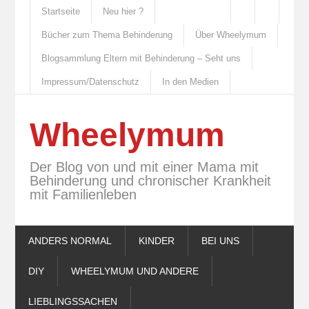
Startseite
Neu hier ?
Bücher zum Thema Behinderung
Über Wheelymum
Blogsammlung Eltern mit Behinderung – Seht uns
Impressum/Datenschutz
In den Medien
Wheelymum
Der Blog von und mit einer Mama mit
Behinderung und chronischer Krankheit
mit Familienleben
ANDERS NORMAL
KINDER
BEI UNS
DIY
WHEELYMUM UND ANDERE
LIEBLINGSSACHEN