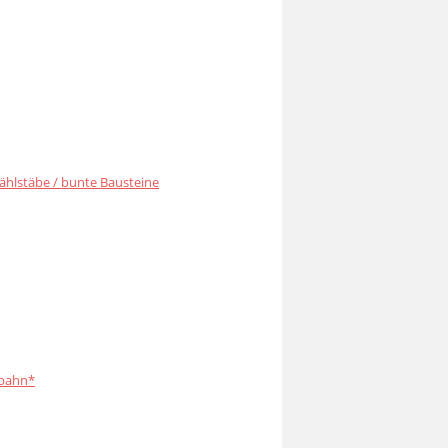
ählstäbe / bunte Bausteine
bahn*