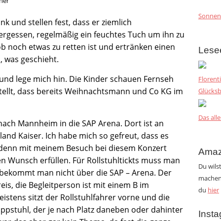
Sonnen
 und stellen fest, dass er ziemlich
vergessen, regelmäßig ein feuchtes Tuch um ihn zu
ob noch etwas zu retten ist und ertränken einen
Lese
, was geschieht.
und lege mich hin. Die Kinder schauen Fernseh
Florent
estellt, dass bereits Weihnachtsmann und Co KG im
Glücksb
Das alle
ach Mannheim in die SAP Arena. Dort ist an
and Kaiser. Ich habe mich so gefreut, dass es
b, denn mit meinem Besuch bei diesem Konzert
Amaz
en Wunsch erfüllen. Für Rollstuhltickts muss man
Du wils
 bekommt man nicht über die SAP – Arena. Der
machen?
reis, die Begleitperson ist mit einem B im
du
hier
stens sitzt der Rollstuhlfahrer vorne und die
pstuhl, der je nach Platz daneben oder dahinter
Inst