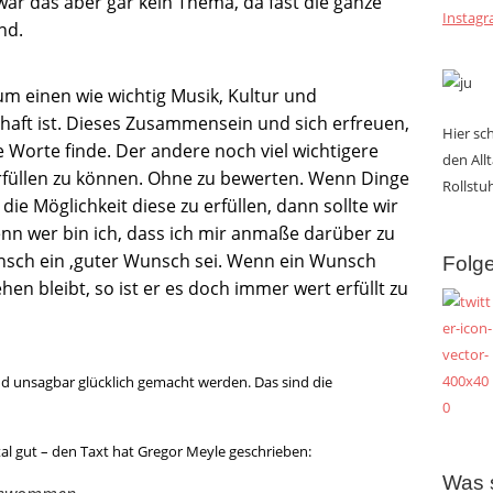
 war das aber gar kein Thema, da fast die ganze
Instag
and.
Zum einen wie wichtig Musik, Kultur und
haft ist. Dieses Zusammensein und sich erfreuen,
Hier s
ne Worte finde. Der andere noch viel wichtigere
den All
erfüllen zu können. Ohne zu bewerten. Wenn Dinge
Rollstuh
ie Möglichkeit diese zu erfüllen, dann sollte wir
nn wer bin ich, dass ich mir anmaße darüber zu
unsch ein ,guter Wunsch sei. Wenn ein Wunsch
Folge
en bleibt, so ist er es doch immer wert erfüllt zu
 unsagbar glücklich gemacht werden. Das sind die
al gut – den Taxt hat Gregor Meyle geschrieben:
Was 