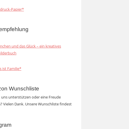
druck-Papier*
empfehlung
inchen und das Glück – ein kreatives
ilderbuch
s ist Familie*
on Wunschliste
t uns unterstützen oder eine Freude
 Vielen Dank. Unsere Wunschliste findest
agram