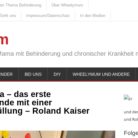
um Thema Behinderung
Über Wheelymum
 Seht uns
Impressum/Datenschutz
In den Medien
m
Mama mit Behinderung und chronischer Krankheit m
INDER
BEI UNS
DIY
WHEELYMUM UND ANDERE
a – das erste
de mit einer
llung – Roland Kaiser
und den
und Rol
Folge 