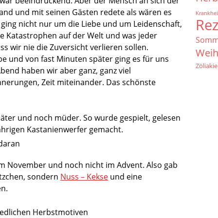
s war beeindruckend. Aber der Mensch an sich der
tand und mit seinen Gästen redete als wären es
Krankhei
Re
 ging nicht nur um die Liebe und um Leidenschaft,
e Katastrophen auf der Welt und was jeder
Somm
 wir nie die Zuversicht verlieren sollen.
Weih
 und von fast Minuten später ging es für uns
Zöliakie
end haben wir aber ganz, ganz viel
nnerungen, Zeit miteinander. Das schönste
äter und noch müder. So wurde gespielt, gelesen
ährigen Kastanienwerfer gemacht.
im November und noch nicht im Advent. Also gab
ätzchen, sondern
Nuss – Kekse
und eine
en.