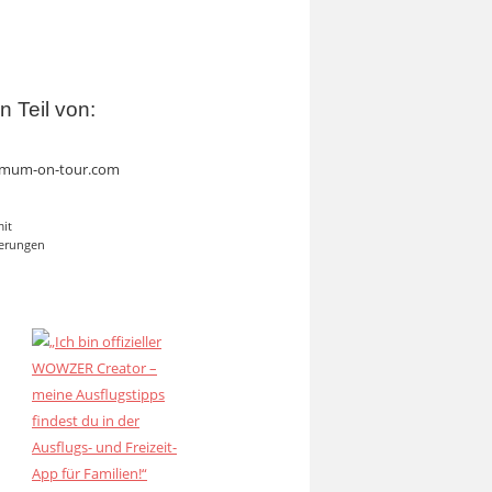
in Teil von:
mum-on-tour.com
mit
erungen