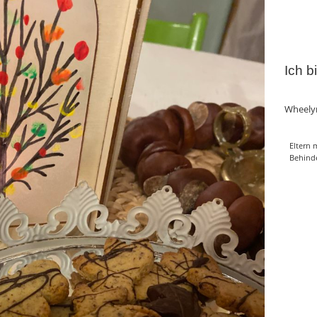
Ich b
Wheely
Eltern 
Behind