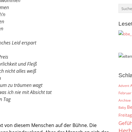
hschwommen
mmen
h’n
en
Lese
en
ches Leid erspart
Preis
rlichkeit und Fleiß
ch nicht alles weiß
Schl
h
kaum zu träumen wagt
A
Advent
s ich nie mit Absicht tat
Februar
n Tag
Archive
Be
Baby
Freitag
Gefüh
ckt von diesem Menschen auf der Bühne. Die
Herb