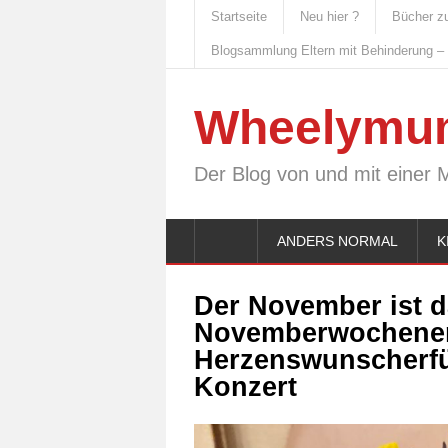
Startseite
Neu hier ?
Bücher z
Blogsammlung Eltern mit Behinderung –
Wheelymu
Der Blog von und mit einer 
ANDERS NORMAL
K
Der November ist d
Novemberwochenen
Herzenswunscherfü
Konzert