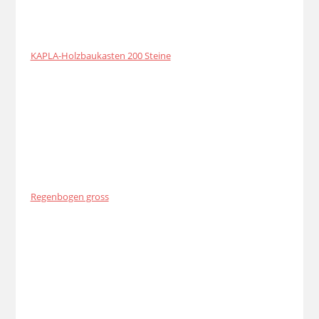
KAPLA-Holzbaukasten 200 Steine
Regenbogen gross