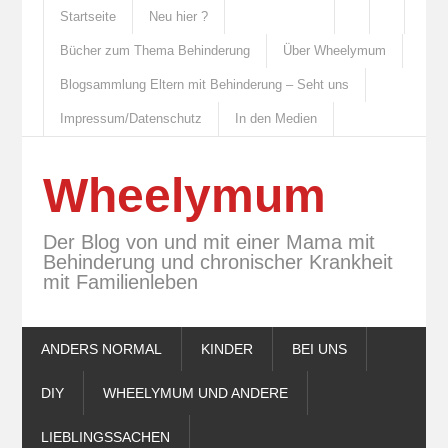
Startseite
Neu hier ?
Bücher zum Thema Behinderung
Über Wheelymum
Blogsammlung Eltern mit Behinderung – Seht uns
Impressum/Datenschutz
In den Medien
Wheelymum
Der Blog von und mit einer Mama mit
Behinderung und chronischer Krankheit
mit Familienleben
ANDERS NORMAL
KINDER
BEI UNS
DIY
WHEELYMUM UND ANDERE
LIEBLINGSSACHEN