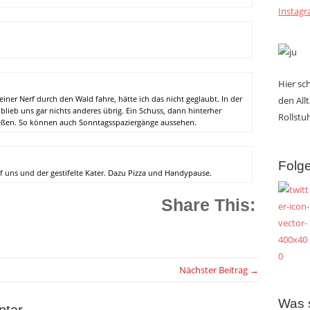
Instag
Hier s
einer Nerf durch den Wald fahre, hätte ich das nicht geglaubt. In der
den All
lieb uns gar nichts anderes übrig. Ein Schuss, dann hinterher
Rollstuh
eßen. So können auch Sonntagsspaziergänge aussehen.
Folge
f uns und der gestifelte Kater. Dazu Pizza und Handypause.
Share This:
Nächster Beitrag →
Was 
ntar