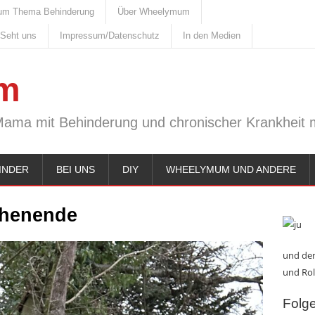
um Thema Behinderung
Über Wheelymum
 Seht uns
Impressum/Datenschutz
In den Medien
m
Mama mit Behinderung und chronischer Krankheit m
INDER
BEI UNS
DIY
WHEELYMUM UND ANDERE
chenende
und den
und Rol
Folge 