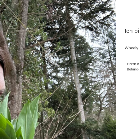
Ich b
Wheely
Eltern 
Behind