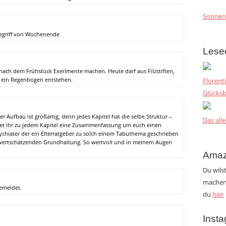
Sonnen
begriff von Wochenende
Lese
 nach dem Frühstück Exerimente machen. Heute darf aus Filzstiften,
 ein Regenbogen entstehen.
Florent
Glücksb
er Aufbau ist großartig, denn jedes Kapitel hat die selbe Struktur –
Das alle
det ihr zu jedem Kapitel eine Zusammenfassung um euch einen
sychiater der ein Elterratgeber zu solch einem Tabuthema geschrieben
 wertschätzenden Grundhaltung. So wertvoll und in meinem Augen
Amaz
Du wils
machen?
emeldet.
du
hier
Inst