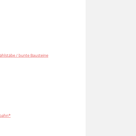
ählstäbe / bunte Bausteine
bahn*