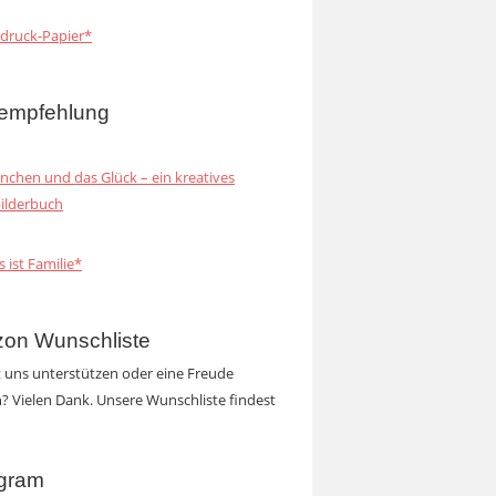
druck-Papier*
empfehlung
inchen und das Glück – ein kreatives
ilderbuch
s ist Familie*
on Wunschliste
t uns unterstützen oder eine Freude
 Vielen Dank. Unsere Wunschliste findest
agram