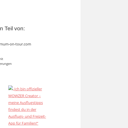
in Teil von:
mum-on-tour.com
mit
erungen