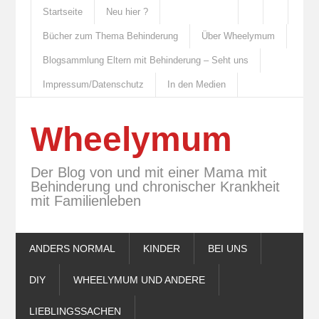
Startseite
Neu hier ?
Bücher zum Thema Behinderung
Über Wheelymum
Blogsammlung Eltern mit Behinderung – Seht uns
Impressum/Datenschutz
In den Medien
Wheelymum
Der Blog von und mit einer Mama mit
Behinderung und chronischer Krankheit
mit Familienleben
ANDERS NORMAL
KINDER
BEI UNS
DIY
WHEELYMUM UND ANDERE
LIEBLINGSSACHEN