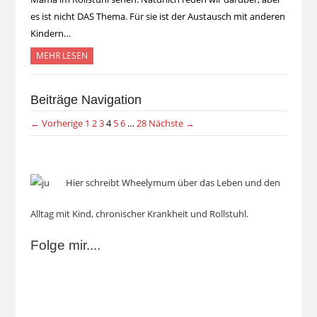
es ist nicht DAS Thema. Für sie ist der Austausch mit anderen
Kindern…
MEHR LESEN
Beiträge Navigation
← Vorherige
1
2
3
4
5
6
…
28
Nächste →
Hier schreibt Wheelymum über das Leben und den
Alltag mit Kind, chronischer Krankheit und Rollstuhl.
Folge mir....