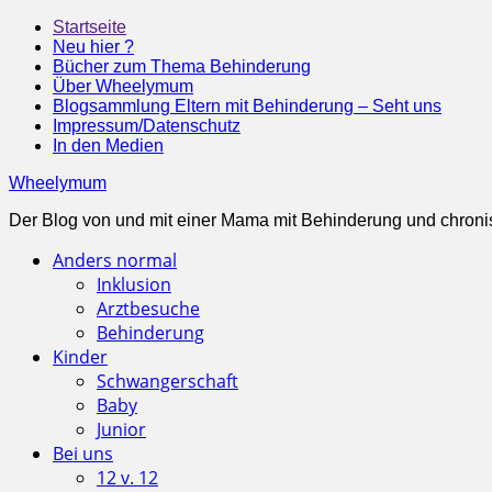
Startseite
Neu hier ?
Bücher zum Thema Behinderung
Über Wheelymum
Blogsammlung Eltern mit Behinderung – Seht uns
Impressum/Datenschutz
In den Medien
Wheelymum
Der Blog von und mit einer Mama mit Behinderung und chroni
Anders normal
Inklusion
Arztbesuche
Behinderung
Kinder
Schwangerschaft
Baby
Junior
Bei uns
12 v. 12