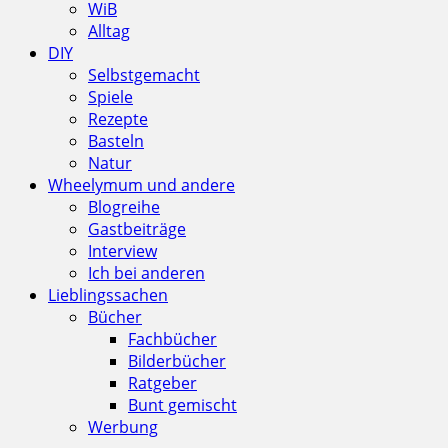
WiB
Alltag
DIY
Selbstgemacht
Spiele
Rezepte
Basteln
Natur
Wheelymum und andere
Blogreihe
Gastbeiträge
Interview
Ich bei anderen
Lieblingssachen
Bücher
Fachbücher
Bilderbücher
Ratgeber
Bunt gemischt
Werbung