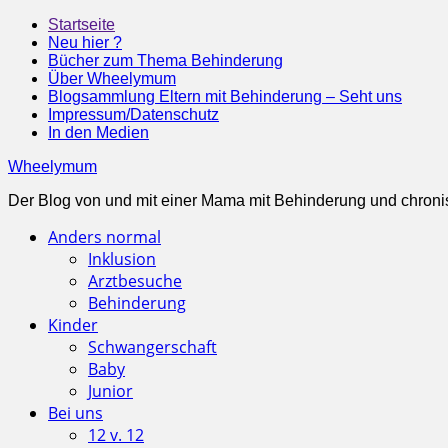
Startseite
Neu hier ?
Bücher zum Thema Behinderung
Über Wheelymum
Blogsammlung Eltern mit Behinderung – Seht uns
Impressum/Datenschutz
In den Medien
Wheelymum
Der Blog von und mit einer Mama mit Behinderung und chroni
Anders normal
Inklusion
Arztbesuche
Behinderung
Kinder
Schwangerschaft
Baby
Junior
Bei uns
12 v. 12