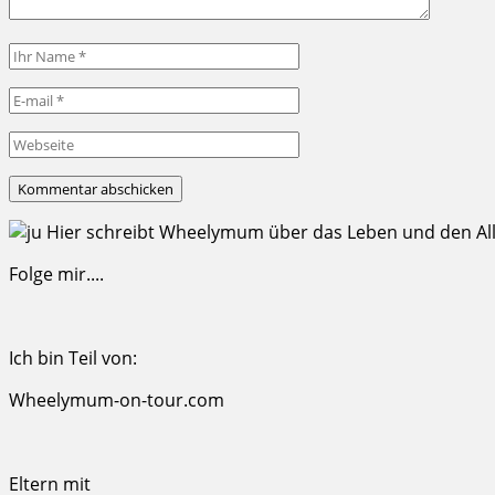
Hier schreibt Wheelymum über das Leben und den Allta
Folge mir....
Ich bin Teil von:
Wheelymum-on-tour.com
Eltern mit