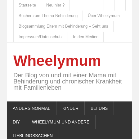
Startseite
Neu hier ?
Bücher zum Thema Behinderung
Über Wheelymum
Blogsammlung Eltern mit Behinderung – Seht uns
Impressum/Datenschutz
In den Medien
Wheelymum
Der Blog von und mit einer Mama mit
Behinderung und chronischer Krankheit
mit Familienleben
ANDERS NORMAL
KINDER
BEI UNS
DIY
WHEELYMUM UND ANDERE
LIEBLINGSSACHEN