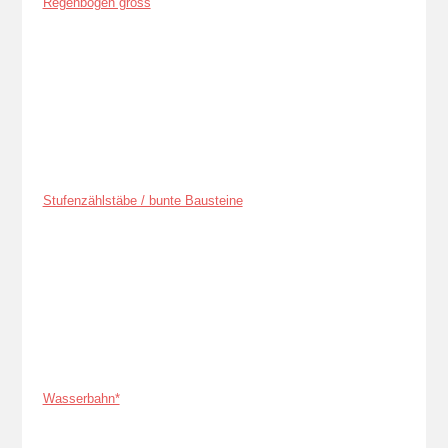
Regenbogen gross
Stufenzählstäbe / bunte Bausteine
Wasserbahn*