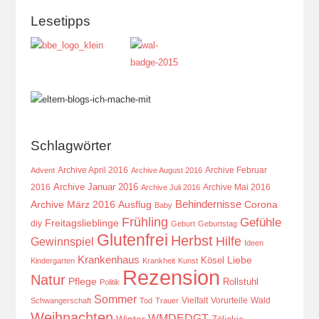
Lesetipps
Schlagwörter
Archive April 2016
Archive Februar
Advent
Archive August 2016
Archive Januar 2016
2016
Archive Mai 2016
Archive Juli 2016
Behindernisse
Ausflug
Corona
Archive März 2016
Baby
Frühling
Gefühle
Freitagslieblinge
diy
Geburt
Geburtstag
Glutenfrei
Herbst
Hilfe
Gewinnspiel
Ideen
Krankenhaus
Kösel
Liebe
Kindergarten
Krankheit
Kunst
Rezension
Natur
Pflege
Rollstuhl
Politik
Sommer
Vielfalt
Vorurteile
Wald
Schwangerschaft
Tod
Trauer
Weihnachten
WMDEDGT