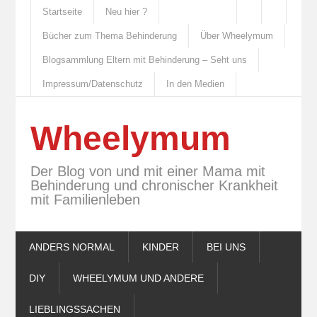
Startseite
Neu hier ?
Bücher zum Thema Behinderung
Über Wheelymum
Blogsammlung Eltern mit Behinderung – Seht uns
Impressum/Datenschutz
In den Medien
Wheelymum
Der Blog von und mit einer Mama mit
Behinderung und chronischer Krankheit
mit Familienleben
ANDERS NORMAL
KINDER
BEI UNS
DIY
WHEELYMUM UND ANDERE
LIEBLINGSSACHEN