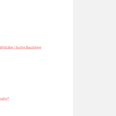
ählstäbe / bunte Bausteine
bahn*