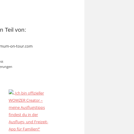
in Teil von:
mum-on-tour.com
mit
erungen