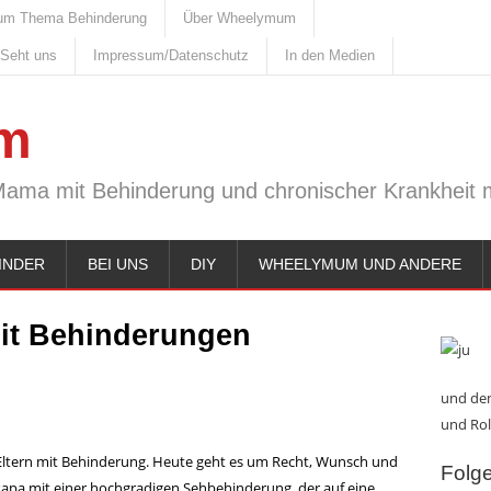
um Thema Behinderung
Über Wheelymum
 Seht uns
Impressum/Datenschutz
In den Medien
m
Mama mit Behinderung und chronischer Krankheit m
INDER
BEI UNS
DIY
WHEELYMUM UND ANDERE
mit Behinderungen
und den
und Rol
Eltern mit Behinderung. Heute geht es um Recht, Wunsch und
Folge 
n Papa mit einer hochgradigen Sehbehinderung, der auf eine