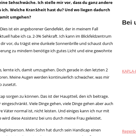
eine Sehschwäche. Ich stelle mir vor, dass du ganz andere
ls ich. Welche Krankheit hast du? Und wo liegen dadurch
 damit umgehen?
Bei 
 Dies ist ein angeborener Gendefekt, der in meinem Fall
Aktuell habe ich ca. 2-3% Sehkraft. Ich kann im Blickfeldzentrum
 dir vor, du trägst eine dunkele Sonnenbrille und schaust durch
erung zu mindern benötige ich gutes Licht und eine gewohnte
, lernte ich, damit umzugehen. Doch gerade in den letzten 2
KAPLA-H
rloren. Meine Augen werden kontinuierlich schwächer, was mir
 zusetzt.
icap sorgen zu können. Das ist der Hauptteil, den ich beitrage.
r eingeschränkt. Viele Dinge gehen, viele Dinge gehen aber auch
re Väter normal ist, nicht leisten. Und einiges kann ich nur mit
wird diese Assistenz bei uns durch meine Frau geleistet.
Begleitperson. Mein Sohn hat durch sein Handicap einen
Regenb