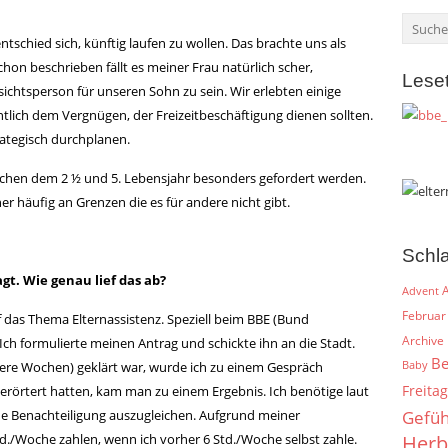
tschied sich, künftig laufen zu wollen. Das brachte uns als
hon beschrieben fällt es meiner Frau natürlich scher,
Lese
sichtsperson für unseren Sohn zu sein. Wir erlebten einige
entlich dem Vergnügen, der Freizeitbeschäftigung dienen sollten.
ategisch durchplanen.
ischen dem 2 ½ und 5. Lebensjahr besonders gefordert werden.
 häufig an Grenzen die es für andere nicht gibt.
Schl
agt. Wie genau lief das ab?
A
Advent
Februar
 das Thema Elternassistenz. Speziell beim BBE (Bund
Archive
 Ich formulierte meinen Antrag und schickte ihn an die Stadt.
Be
Baby
re Wochen) geklärt war, wurde ich zu einem Gespräch
Freitag
rörtert hatten, kam man zu einem Ergebnis. Ich benötige laut
e Benachteiligung auszugleichen. Aufgrund meiner
Gefüh
Herb
./Woche zahlen, wenn ich vorher 6 Std./Woche selbst zahle.