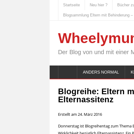
Startseite
Neu hier ?
Bücher z
Blogsammlung Eltern mit Behinderung –
Wheelymu
Der Blog von und mit einer 
ANDERS NORMAL
K
Blogreihe: Eltern 
Elternassitenz
Erstellt am 24. März 2016
Donnerstag ist Blogreihentag zum Thema 
Wirklichkeit bezüglich Elternassistenz. Ei