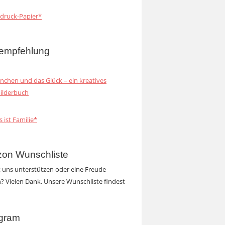
druck-Papier*
empfehlung
inchen und das Glück – ein kreatives
ilderbuch
s ist Familie*
on Wunschliste
t uns unterstützen oder eine Freude
 Vielen Dank. Unsere Wunschliste findest
agram