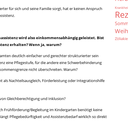
Krankhei
ter für sich und seine Familie sorgt, hat er keinen Anspruch
Re
ssistenz.
Somm
Weih
rnassistenz wird also einkommensabhängig geleistet. Bist
Zöliakie
sistenz erhalten? Wenn ja, warum?
amten deutlich einfacher und gerechter strukturierter sein
istenz eine Pflegestufe, für die andere eine Schwerbehinderung
nkommensgrenze nicht überschreiten. Warum?
cht als Nachteilsausgleich, Förderleistung oder Integrationshilfe
 von Gleichberechtigung und Inklusion?
ch Frühförderung/Begleitung im Kindergarten benötigt keine
Hängt Pflegebedürftigkeit und Assistenzbedarf wirklich so direkt