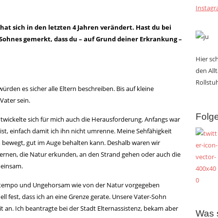
Instag
 hat sich in den letzten 4 Jahren verändert. Hast du bei
Sohnes gemerkt, dass du – auf Grund deiner Erkrankung –
Hier s
den All
Rollstuh
ürden es sicher alle Eltern beschreiben. Bis auf kleine
Vater sein.
Folge
twickelte sich für mich auch die Herausforderung. Anfangs war
ist, einfach damit ich ihn nicht umrenne. Meine Sehfähigkeit
sam bewegt, gut im Auge behalten kann. Deshalb waren wir
lernen, die Natur erkunden, an den Strand gehen oder auch die
meinsam.
uftempo und Ungehorsam wie von der Natur vorgegeben
nell fest, dass ich an eine Grenze gerate. Unsere Vater-Sohn
 an. Ich beantragte bei der Stadt Elternassistenz, bekam aber
Was 