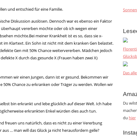
len und entschied für eine Familie.
Sonnen
hische Diskussion auslösen. Dennoch war es ebenso ein Faktor
g überhaupt vererben möchte oder ob ich wegen einer
Lese
absehen mö
chte.Bei
meiner Krankheit ist es so, dass sie x-
t im Klartext. Ein Sohn ist nicht mit dem kranken Gen belastet.
Florent
s defekte Gen mit 50% Chance weitervererben. Mädchen jedoch
Glücksb
s defekte X durch das gesunde X (Frauen haben zwei X)
Das alle
ekommen wir einen Jungen, dann ist er gesund. Bekommen wir
e 50% Chance zu erkranken oder Träger zu werden. Wollen wir
Amaz
Du wils
lbst bin erkrankt und lebe glücklich auf dieser Welt. Ich habe
machen?
licherweise erkrankten Enkel würden dies auch tun.
du
hier
freuen uns natürlich, dass es nicht zu einer Vererbung
 aus … man will das Glück ja nicht herausfordern gelle?
Inst