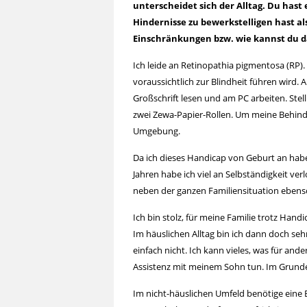
unterscheidet sich der Alltag. Du hast 
Hindernisse zu bewerkstelligen hast a
Einschränkungen bzw. wie kannst du
Ich leide an Retinopathia pigmentosa (RP).
voraussichtlich zur Blindheit führen wird. 
Großschrift lesen und am PC arbeiten. Stell
zwei Zewa-Papier-Rollen. Um meine Behind
Umgebung.
Da ich dieses Handicap von Geburt an habe
Jahren habe ich viel an Selbständigkeit ve
neben der ganzen Familiensituation ebenso
Ich bin stolz, für meine Familie trotz Hand
Im häuslichen Alltag bin ich dann doch seh
einfach nicht. Ich kann vieles, was für ande
Assistenz mit meinem Sohn tun. Im Grunde 
Im nicht-häuslichen Umfeld benötige eine 