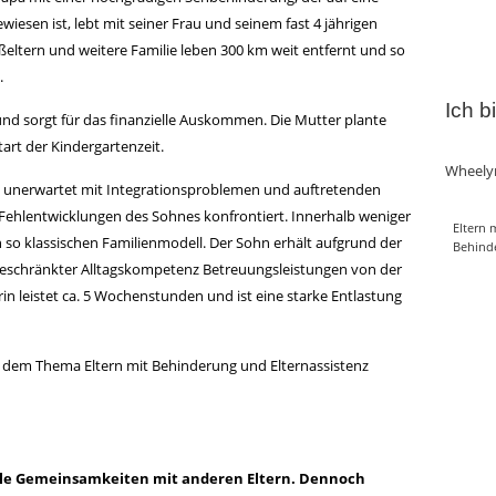
iesen ist, lebt mit seiner Frau und seinem fast 4 jährigen
eltern und weitere Familie leben 300 km weit entfernt und so
.
Ich b
 und sorgt für das finanzielle Auskommen. Die Mutter plante
art der Kindergartenzeit.
Wheely
und unerwartet mit Integrationsproblemen und auftretenden
Fehlentwicklungen des Sohnes konfrontiert. Innerhalb weniger
Eltern 
 so klassischen Familienmodell. Der Sohn erhält aufgrund der
Behind
ngeschränkter Alltagskompetenz Betreuungsleistungen von der
rin leistet ca. 5 Wochenstunden und ist eine starke Entlastung
u dem Thema Eltern mit Behinderung und Elternassistenz
ele Gemeinsamkeiten mit anderen Eltern. Dennoch