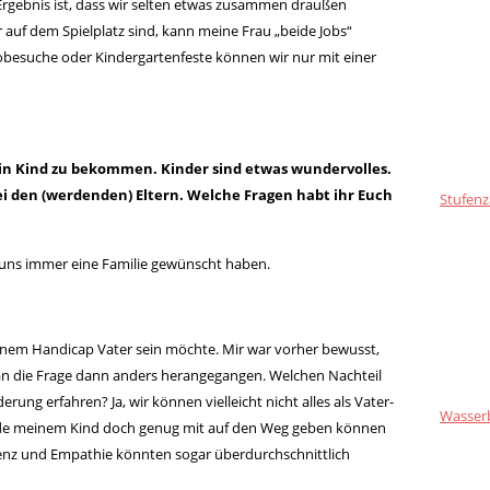
Ergebnis ist, dass wir selten etwas zusammen draußen
 auf dem Spielplatz sind, kann meine Frau „beide Jobs“
besuche oder Kindergartenfeste können wir nur mit einer
 ein Kind zu bekommen. Kinder sind etwas wundervolles.
bei den (werdenden) Eltern. Welche Fragen habt ihr Euch
Stufenz
r uns immer eine Familie gewünscht haben.
einem Handicap Vater sein möchte. Mir war vorher bewusst,
in an die Frage dann anders herangegangen. Welchen Nachteil
ng erfahren? Ja, wir können vielleicht nicht alles als Vater-
Wasser
de meinem Kind doch genug mit auf den Weg geben können
enz und Empathie könnten sogar überdurchschnittlich