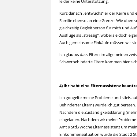
leider keine Unterstützung.
Kurz danach „entwuchs“ er der Karre und en
Familie ebenso an eine Grenze. Wie oben sc
gleichzeitig Begleitperson für mich und Auf
Ausflüge als „stressig“, wobei sie doch eig
Auch gemeinsame Einkäufe müssen wir str
Ich glaube, dass Eltern im allgemeinen zw
Schwerbehinderte Eltern kommen hier sicher
4) Ihr habt eine Elternassistenz beantr
Ich googelte meine Probleme und stieß auf
Behinderter Eltern) wurde ich gut beraten.
Nachdem die Zuständigkeitsklärung (mehre
eingeladen. Nachdem wir meine Probleme e
Amt 9 Std./Woche Elternassistenz um mein
Einkommenssituation würde die Stadt 2 Std