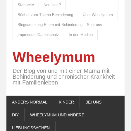
Startseite
Neu hier ?
Bücher zum Thema Behinderung
Über Wheelymum
Blogsammlung Eltern mit Behinderung – Seht uns
Impressum/Datenschutz
In den Medien
Wheelymum
Der Blog von und mit einer Mama mit
Behinderung und chronischer Krankheit
mit Familienleben
ANDERS NORMAL
KINDER
BEI UNS
DIY
WHEELYMUM UND ANDERE
LIEBLINGSSACHEN