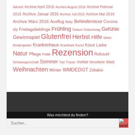
Archive April 2016
Archive Februar
Advent
Archive August 2016
Archive Januar 2016
2016
Archive Mai 2016
Archive Juli 2016
Behindernisse
Ausflug
Corona
Archive März 2016
Baby
Frühling
Gefühle
Freitagslieblinge
diy
Geburt
Geburtstag
Glutenfrei
Herbst
Hilfe
Gewinnspiel
Ideen
Krankenhaus
Kösel
Liebe
Kindergarten
Krankheit
Kunst
Rezension
Natur
Pflege
Rollstuhl
Politik
Sommer
Vielfalt
Vorurteile
Wald
Schwangerschaft
Tod
Trauer
Weihnachten
WMDEDGT
Winter
Zöliakie
Was möchtest du finden?