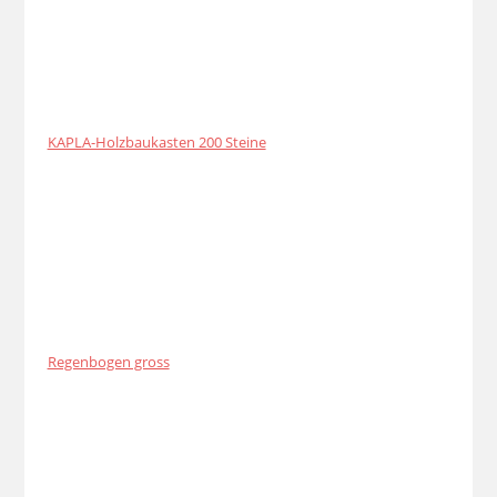
KAPLA-Holzbaukasten 200 Steine
Regenbogen gross