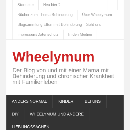
Startseite
Neu hier ?
Bücher zum Thema Behinderung
Über Wheelymum
Blogsammlung Eltern mit Behinderung – Seht uns
Impressum/Datenschutz
In den Medien
Wheelymum
Der Blog von und mit einer Mama mit
Behinderung und chronischer Krankheit
mit Familienleben
ANDERS NORMAL
KINDER
BEI UNS
DIY
WHEELYMUM UND ANDERE
LIEBLINGSSACHEN