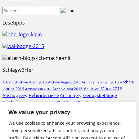
Lesetipps
Schlagwörter
Archive
Archive April 2016
Archive Februar 2016
Archive August 2016
Advent
Archive März 2016
Januar 2016
Archive Mai 2016
Archive Juli 2016
Behindernisse
Ausflug
Corona
Freitagslieblinge
diy
Baby
Frühling
Gefühle
Gewinnspiel
Geburt
Geburtstag
Glutenfrei
Herbst
Hilfe
We value your privacy
Krankenhaus
Ideen
Kindergarten
Natur
Liebe
Pflege
Kösel
Krankheit
Kunst
Politik
We use cookies to enhance your browsing experience,
Rezension
serve personalized ads or content, and analyze our
Sommer
Rollstuhl
Schwangerschaft
Tod
Trauer
traffic. By clicking "Accept All", you consent to our use of