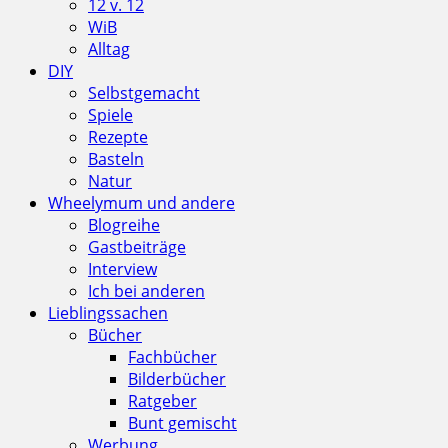
12 v. 12
WiB
Alltag
DIY
Selbstgemacht
Spiele
Rezepte
Basteln
Natur
Wheelymum und andere
Blogreihe
Gastbeiträge
Interview
Ich bei anderen
Lieblingssachen
Bücher
Fachbücher
Bilderbücher
Ratgeber
Bunt gemischt
Werbung