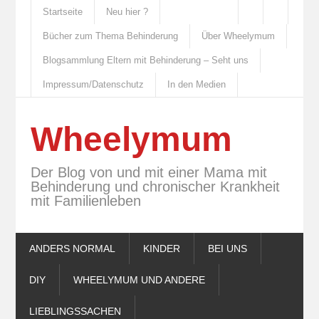
Startseite
Neu hier ?
Bücher zum Thema Behinderung
Über Wheelymum
Blogsammlung Eltern mit Behinderung – Seht uns
Impressum/Datenschutz
In den Medien
Wheelymum
Der Blog von und mit einer Mama mit
Behinderung und chronischer Krankheit
mit Familienleben
ANDERS NORMAL
KINDER
BEI UNS
DIY
WHEELYMUM UND ANDERE
LIEBLINGSSACHEN