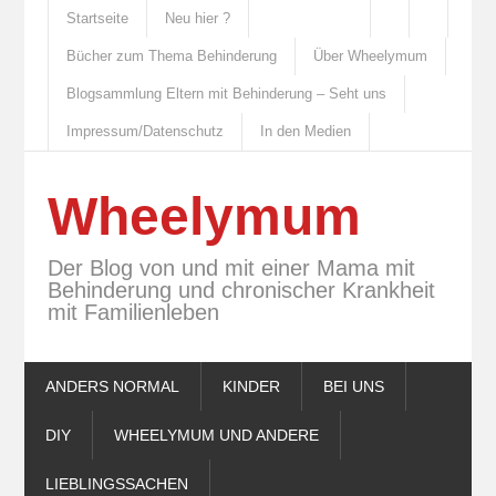
Startseite
Neu hier ?
Bücher zum Thema Behinderung
Über Wheelymum
Blogsammlung Eltern mit Behinderung – Seht uns
Impressum/Datenschutz
In den Medien
Wheelymum
Der Blog von und mit einer Mama mit
Behinderung und chronischer Krankheit
mit Familienleben
ANDERS NORMAL
KINDER
BEI UNS
DIY
WHEELYMUM UND ANDERE
LIEBLINGSSACHEN