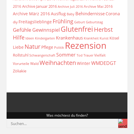
Archive Januar 2016
2016
Archive Mai 2016
Archive Juli 2016
Behindernisse
Archive März 2016
Ausflug
Corona
Baby
Frühling
Freitagslieblinge
diy
Geburt
Geburtstag
Glutenfrei
Herbst
Gefühle
Gewinnspiel
Hilfe
Krankenhaus
Kösel
Ideen
Krankheit
Kindergarten
Kunst
Rezension
Natur
Liebe
Pflege
Politik
Sommer
Rollstuhl
Vielfalt
Schwangerschaft
Tod
Trauer
Weihnachten
WMDEDGT
Winter
Vorurteile
Wald
Zöliakie
Was möchtest du finden?