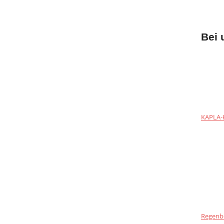
Bei 
KAPLA-H
Regenb