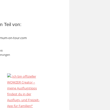
in Teil von:
mum-on-tour.com
mit
erungen