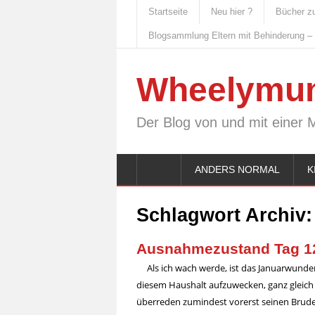
Startseite
Neu hier ?
Bücher z
Blogsammlung Eltern mit Behinderung –
Wheelymu
Der Blog von und mit einer 
ANDERS NORMAL
K
Schlagwort Archiv
Ausnahmezustand Tag 12:
Als ich wach werde, ist das Januarwunder
diesem Haushalt aufzuwecken, ganz gleich w
überreden zumindest vorerst seinen Brude