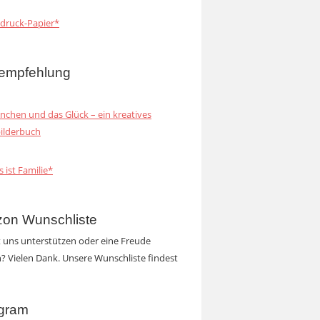
druck-Papier*
empfehlung
inchen und das Glück – ein kreatives
ilderbuch
s ist Familie*
on Wunschliste
t uns unterstützen oder eine Freude
 Vielen Dank. Unsere Wunschliste findest
agram