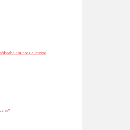
ählstäbe / bunte Bausteine
bahn*