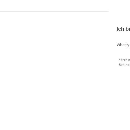
Ich b
Wheely
Eltern 
Behind