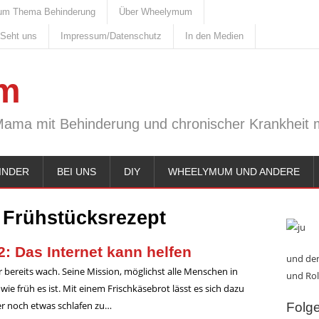
um Thema Behinderung
Über Wheelymum
 Seht uns
Impressum/Datenschutz
In den Medien
m
Mama mit Behinderung und chronischer Krankheit m
INDER
BEI UNS
DIY
WHEELYMUM UND ANDERE
:
Frühstücksrezept
 Das Internet kann helfen
und den
 bereits wach. Seine Mission, möglichst alle Menschen in
und Rol
ie früh es ist. Mit einem Frischkäsebrot lässt es sich dazu
r noch etwas schlafen zu…
Folge 