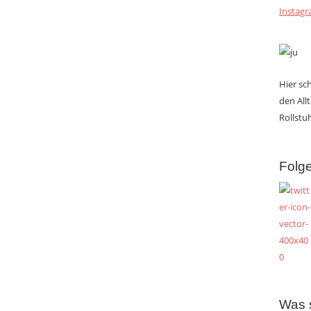
Instag
Hier s
den All
Rollstuh
Folge
Was 