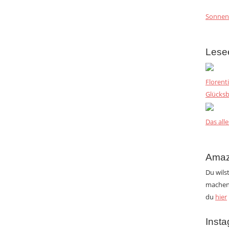
Sonnen
Lese
Florent
Glücksb
Das alle
Amaz
Du wils
machen?
du
hier
Inst