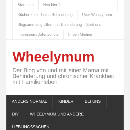
Startseite
Neu hier ?
Bücher zum Thema Behinderung
Über Wheelymum
Blogsammlung Eltern mit Behinderung – Seht uns
Impressum/Datenschutz
In den Medien
Wheelymum
Der Blog von und mit einer Mama mit
Behinderung und chronischer Krankheit
mit Familienleben
ANDERS NORMAL
KINDER
BEI UNS
DIY
WHEELYMUM UND ANDERE
LIEBLINGSSACHEN