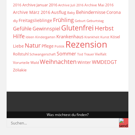
Archive Januar 2016
2016
Archive Mai 2016
Archive Juli 2016
Behindernisse
Archive März 2016
Ausflug
Corona
Baby
Frühling
Freitagslieblinge
diy
Geburt
Geburtstag
Glutenfrei
Herbst
Gefühle
Gewinnspiel
Hilfe
Krankenhaus
Kösel
Ideen
Krankheit
Kindergarten
Kunst
Rezension
Natur
Liebe
Pflege
Politik
Sommer
Rollstuhl
Vielfalt
Schwangerschaft
Tod
Trauer
Weihnachten
WMDEDGT
Winter
Vorurteile
Wald
Zöliakie
Was möchtest du finden?