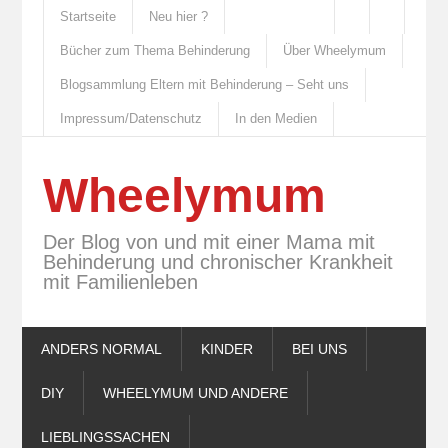
Startseite
Neu hier ?
Bücher zum Thema Behinderung
Über Wheelymum
Blogsammlung Eltern mit Behinderung – Seht uns
Impressum/Datenschutz
In den Medien
Wheelymum
Der Blog von und mit einer Mama mit
Behinderung und chronischer Krankheit
mit Familienleben
ANDERS NORMAL
KINDER
BEI UNS
DIY
WHEELYMUM UND ANDERE
LIEBLINGSSACHEN