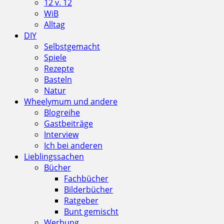
12 v. 12
WiB
Alltag
DIY
Selbstgemacht
Spiele
Rezepte
Basteln
Natur
Wheelymum und andere
Blogreihe
Gastbeiträge
Interview
Ich bei anderen
Lieblingssachen
Bücher
Fachbücher
Bilderbücher
Ratgeber
Bunt gemischt
Werbung