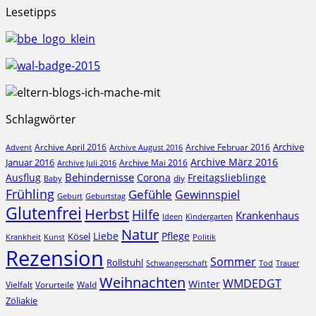
Lesetipps
Schlagwörter
Archive
Archive April 2016
Archive Februar 2016
Archive August 2016
Advent
Archive März 2016
Januar 2016
Archive Mai 2016
Archive Juli 2016
Behindernisse
Ausflug
Corona
Freitagslieblinge
diy
Baby
Frühling
Gefühle
Gewinnspiel
Geburt
Geburtstag
Glutenfrei
Herbst
Hilfe
Krankenhaus
Ideen
Kindergarten
Natur
Liebe
Pflege
Kösel
Krankheit
Kunst
Politik
Rezension
Sommer
Rollstuhl
Schwangerschaft
Tod
Trauer
Weihnachten
WMDEDGT
Winter
Vielfalt
Vorurteile
Wald
Zöliakie