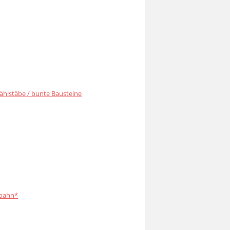
ählstäbe / bunte Bausteine
bahn*