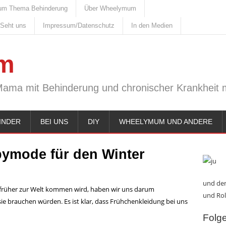
um Thema Behinderung
Über Wheelymum
 Seht uns
Impressum/Datenschutz
In den Medien
m
Mama mit Behinderung und chronischer Krankheit m
INDER
BEI UNS
DIY
WHEELYMUM UND ANDERE
ymode für den Winter
und den
öte früher zur Welt kommen wird, haben wir uns darum
und Rol
ie brauchen würden. Es ist klar, dass Frühchenkleidung bei uns
Folge 