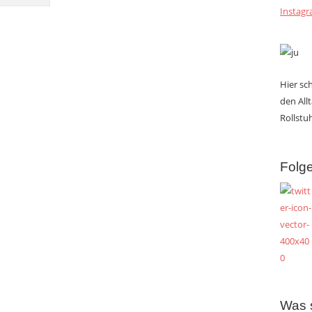
Instag
Hier s
den All
Rollstuh
Folge
Was 