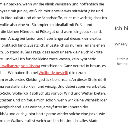
 einpacken, wenn wir die Klinik verlassen und hoffentlich die
eit mit Junior, weiß ich mittlerweile was mir wichtig ist und
in Bioqualität und ohne Schadstoffe, ist es mir wichtig, dass ich
ollte also eine Art Strampler im Idealfall mit Fuß – und
Ich b
ie kleinen Hände und Füße gut und warm eingepackt sind,
nem Anzug bei Junior und habe lange auf dieses kleine extra
Wheely
 praktisch fand. Zusätzlich, musste ich so nur ein Teil anziehen
h. So stand außer Frage, dass auch unsere kleine Schildkröte
. Und weil ich für das kleine zarte Wesen, kein Synthetic
Eltern 
Behind
lwalkanzug von Disana
entschieden. Ganz neutral in braun, es
ach…. Wir haben ihn bei
Wollbody bestellt
(Link zum
r als erstes Kleidungsstück bei uns an. An dieser Stelle dürft
a vorstellen. So klein und winzig. Und dabei super verarbeitet.
o-Schurwolle (kbT) soll Schutz vor vor Wind und Wetter bieten.
testen und ich freue mich schon, wenn wir kleine Wichtelbilder
sgleichend. Das weiche Jerseyfutter im Inneren der
bA) und auch Junior hätte gerne wieder solche eine Jacke, wie
nn der Walkoverall ist weich und leicht. Und das alles Made