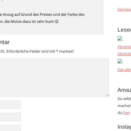
Sonnen
ne Anzug auf Grund des Preises und der Farbe des
 die Mütze dazu ist sehr bunt 😉
Lese
ntar
Florent
cht.
Erforderliche Felder sind mit
*
markiert
Glücksb
Das alle
Amaz
Du wils
machen?
du
hier
Inst