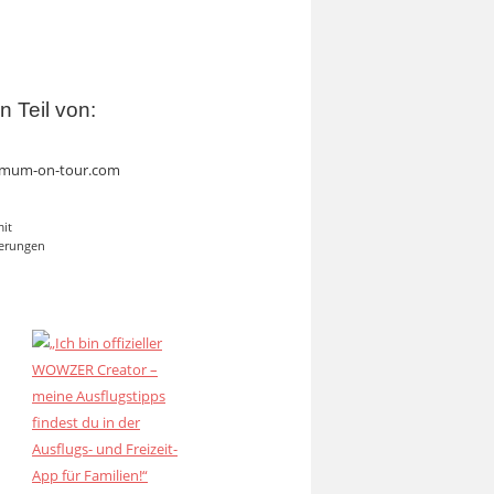
in Teil von:
mum-on-tour.com
mit
erungen