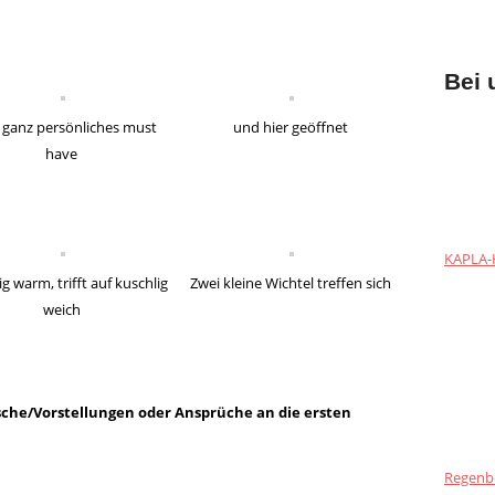
Bei 
 ganz persönliches must
und hier geöffnet
have
KAPLA-H
g warm, trifft auf kuschlig
Zwei kleine Wichtel treffen sich
weich
che/Vorstellungen oder Ansprüche an die ersten
Regenb