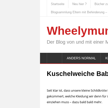
Startseite
Neu hier ?
Bücher z
Blogsammlung Eltern mit Behinderung –
Wheelymu
Der Blog von und mit einer 
ANDERS NORMAL
K
Kuschelweiche Bab
Seit klar ist, dass unsere kleine Schildkr
gekümmert, welche Kleidung wir denn für s
einziehen muss – dazu bald bald mehr.