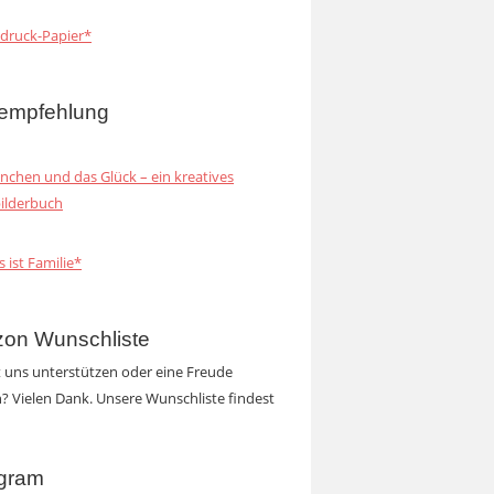
druck-Papier*
empfehlung
inchen und das Glück – ein kreatives
ilderbuch
s ist Familie*
on Wunschliste
t uns unterstützen oder eine Freude
 Vielen Dank. Unsere Wunschliste findest
agram