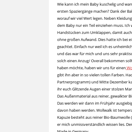
Wie kann ich mein Baby kuschelig und warm
ersten Spaziergänge machen? Dank der Babyz
worauf wir viel Wert legen. Neben Kleidung 
dem Baby nur ein Teil einziehen muss. Ich w
Handstücken zum Umklappen, damit auch d
ohne großen Aufwand. Dies hatte ich bei ei
geachtet. Einfach nur weil ich es unheimlich
und das war für mich und uns sehr praktisc
solch einen Anzug/ Overall bekommen sollte
haben möchte, haben wir uns für einen
Wol
gibt ihn aber in so vielen tollen Farben. H
Partnerprogramm) und Mitte Dezember kam e
ihr euch Glitzende Augen einer stolzen Mam
Das Außenmaterial aus reiner, gewalkter Bi
Das werden wir dann im Frühjahr ausgiebig 
davon haben werden. Wollwalk ist temperau
Kapuze besteht aus reiner Bio-Baumwolle (k
er mich unmissverständlich wissen lies. De
Made in Germany.