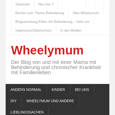
Startseite
Neu hier ?
Bücher zum Thema Behinderung
Über Wheelymum
Blogsammlung Eltern mit Behinderung – Seht uns
Impressum/Datenschutz
In den Medien
Wheelymum
Der Blog von und mit einer Mama mit
Behinderung und chronischer Krankheit
mit Familienleben
ANDERS NORMAL
KINDER
BEI UNS
DIY
WHEELYMUM UND ANDERE
LIEBLINGSSACHEN