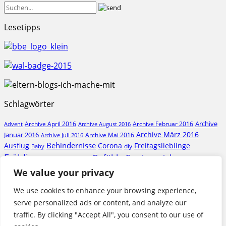
Lesetipps
Schlagwörter
Archive
Archive April 2016
Archive Februar 2016
Archive August 2016
Advent
Archive März 2016
Januar 2016
Archive Mai 2016
Archive Juli 2016
Behindernisse
Ausflug
Corona
Freitagslieblinge
diy
Baby
Frühling
Gefühle
Gewinnspiel
Geburt
Geburtstag
Glutenfrei
Herbst
Hilfe
We value your privacy
Krankenhaus
Ideen
Kindergarten
Natur
Liebe
Pflege
Kösel
Krankheit
Kunst
Politik
We use cookies to enhance your browsing experience,
Rezension
serve personalized ads or content, and analyze our
Sommer
Rollstuhl
Schwangerschaft
Tod
Trauer
traffic. By clicking "Accept All", you consent to our use of
Weihnachten
WMDEDGT
Winter
Vielfalt
Vorurteile
Wald