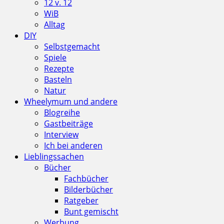
12 v. 12
WiB
Alltag
DIY
Selbstgemacht
Spiele
Rezepte
Basteln
Natur
Wheelymum und andere
Blogreihe
Gastbeiträge
Interview
Ich bei anderen
Lieblingssachen
Bücher
Fachbücher
Bilderbücher
Ratgeber
Bunt gemischt
Werbung