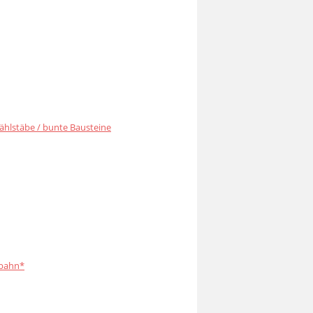
ählstäbe / bunte Bausteine
bahn*