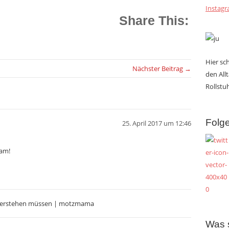
Instag
Share This:
Hier s
Nächster Beitrag →
den All
Rollstuh
Folge
25. April 2017 um 12:46
sam!
 verstehen müssen | motzmama
Was 