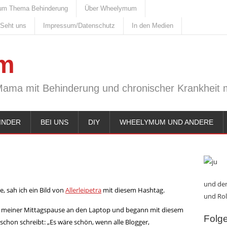
um Thema Behinderung
Über Wheelymum
 Seht uns
Impressum/Datenschutz
In den Medien
m
Mama mit Behinderung und chronischer Krankheit m
INDER
BEI UNS
DIY
WHEELYMUM UND ANDERE
und den
, sah ich ein Bild von
Allerleipetra
mit diesem Hashtag.
und Rol
in meiner Mittagspause an den Laptop und begann mit diesem
Folge 
schon schreibt: „Es wäre schön, wenn alle Blogger,