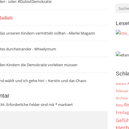
den - oder: #DubistDemokratie
Studium
Lese
as unseren Kindern vermitteln sollten - Allerlei Magazin
 buntes durcheinander - Wheelymum
den Kindern die Demokratie vorleben müssen
Schl
d wählt und ich gehe hin! – Kerstin und das Chaos
A
Advent
Februar
ntar
Archive
Be
cht.
Erforderliche Felder sind mit
*
markiert
Baby
Freitag
Gefüh
Herb