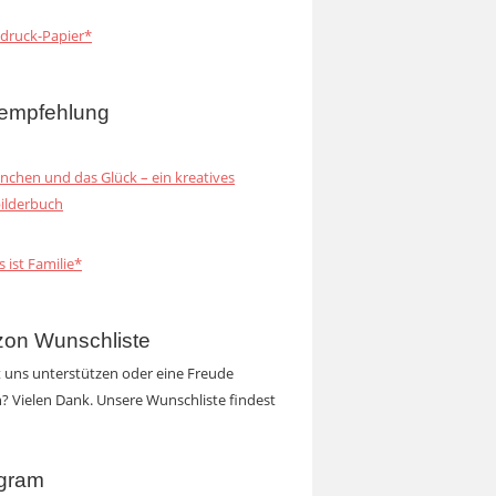
druck-Papier*
empfehlung
inchen und das Glück – ein kreatives
ilderbuch
s ist Familie*
on Wunschliste
t uns unterstützen oder eine Freude
 Vielen Dank. Unsere Wunschliste findest
agram