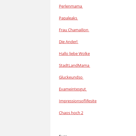
Perlenmama
Papaleaks
Frau Chamailion
Die Anderl
Hallo liebe Wolke
StadtLandMama
Gluckeundso
Evameintesgut
Impressionsoflifesite
Chaos hoch 2