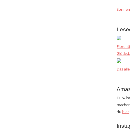
Sonnen
Lese
Florent
Glücksb
Das alle
Amaz
Du wils
machen?
du
hier
Inst