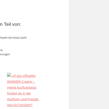
in Teil von:
mum-on-tour.com
mit
erungen