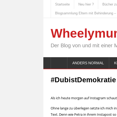
Startseite
Neu hier ?
Bücher z
Blogsammlung Eltern mit Behinderung –
Wheelymu
Der Blog von und mit einer 
ANDERS NORMAL
K
#DubistDemokratie
Als ich heute morgen auf Instagram schaute
Ohne lange zu überlegen setzte ich mich 
Text. Denn wie Petra in ihrem Instapost so 