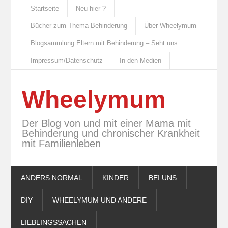
Startseite
Neu hier ?
Bücher zum Thema Behinderung
Über Wheelymum
Blogsammlung Eltern mit Behinderung – Seht uns
Impressum/Datenschutz
In den Medien
Wheelymum
Der Blog von und mit einer Mama mit
Behinderung und chronischer Krankheit
mit Familienleben
ANDERS NORMAL
KINDER
BEI UNS
DIY
WHEELYMUM UND ANDERE
LIEBLINGSSACHEN