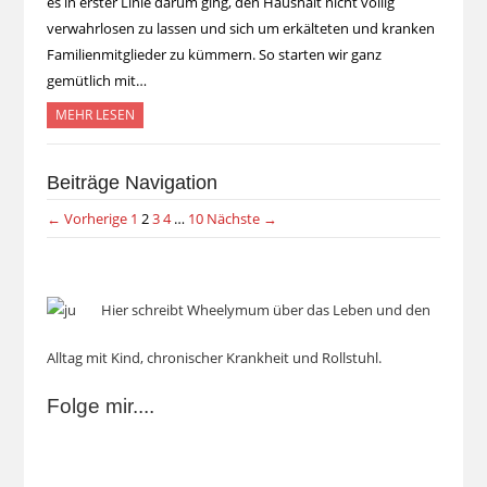
es in erster Linie darum ging, den Haushalt nicht völlig
verwahrlosen zu lassen und sich um erkälteten und kranken
Familienmitglieder zu kümmern. So starten wir ganz
gemütlich mit…
MEHR LESEN
Beiträge Navigation
← Vorherige
1
2
3
4
…
10
Nächste →
Hier schreibt Wheelymum über das Leben und den
Alltag mit Kind, chronischer Krankheit und Rollstuhl.
Folge mir....