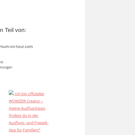
in Teil von:
mum-on-tour.com
mit
erungen