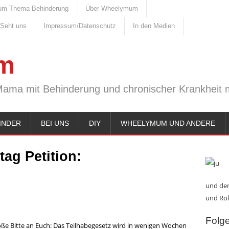
um Thema Behinderung
Über Wheelymum
 Seht uns
Impressum/Datenschutz
In den Medien
m
Mama mit Behinderung und chronischer Krankheit m
INDER
BEI UNS
DIY
WHEELYMUM UND ANDERE
ag Petition:
und den
und Rol
Folge 
roße Bitte an Euch: Das Teilhabegesetz wird in wenigen Wochen