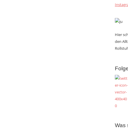
Instag
Hier s
den All
Rollstuh
Folge
Was 