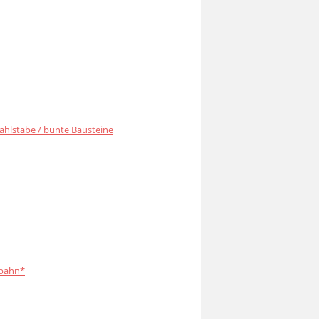
ählstäbe / bunte Bausteine
bahn*