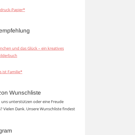
druck-Papier*
empfehlung
inchen und das Glück – ein kreatives
ilderbuch
s ist Familie*
on Wunschliste
t uns unterstützen oder eine Freude
 Vielen Dank. Unsere Wunschliste findest
agram