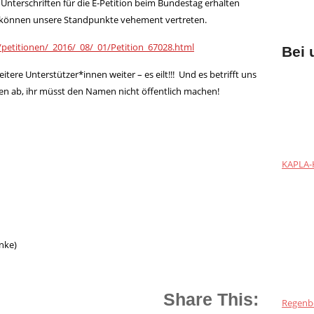
Unterschriften für die E-Petition beim Bundestag erhalten
 können unsere Standpunkte vehement vertreten.
/petitionen/_2016/_08/_01/Petition_67028.html
Bei 
itere Unterstützer*innen weiter – es eilt!!! Und es betrifft uns
en ab, ihr müsst den Namen nicht öffentlich machen!
KAPLA-H
nke)
Share This:
Regenb