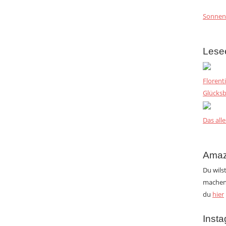
Sonnen
Lese
Florent
Glücksb
Das alle
Amaz
Du wils
machen?
du
hier
Inst