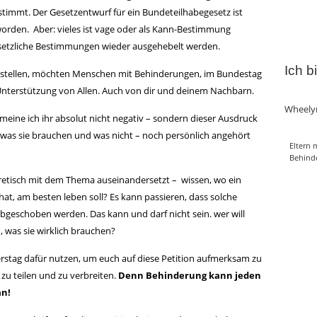
timmt. Der Gesetzentwurf für ein Bundeteilhabegesetz ist
orden. Aber: vieles ist vage oder als Kann-Bestimmung
esetzliche Bestimmungen wieder ausgehebelt werden.
Ich b
u stellen, möchten Menschen mit Behinderungen, im Bundestag
Unterstützung von Allen. Auch von dir und deinem Nachbarn.
Wheely
eine ich ihr absolut nicht negativ – sondern dieser Ausdruck
 was sie brauchen und was nicht – noch persönlich angehört
Eltern 
Behind
etisch mit dem Thema auseinandersetzt – wissen, wo ein
hat, am besten leben soll? Es kann passieren, dass solche
geschoben werden. Das kann und darf nicht sein. wer will
 was sie wirklich brauchen?
stag dafür nutzen, um euch auf diese Petition aufmerksam zu
zu teilen und zu verbreiten.
Denn Behinderung kann jeden
an!