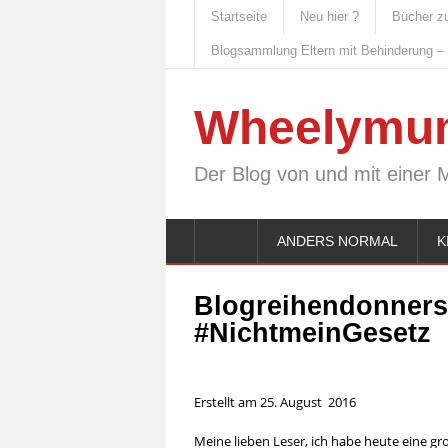
Startseite
Neu hier ?
Bücher z
Blogsammlung Eltern mit Behinderung –
Wheelymu
Der Blog von und mit einer 
ANDERS NORMAL
K
Blogreihendonnerst
#NichtmeinGesetz
Erstellt am 25. August 2016
Meine lieben Leser, ich habe heute eine g