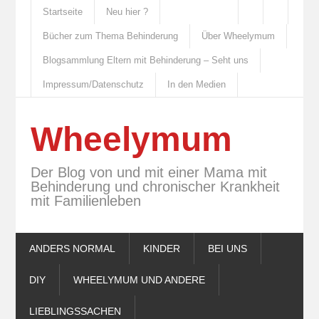
Startseite
Neu hier ?
Bücher zum Thema Behinderung
Über Wheelymum
Blogsammlung Eltern mit Behinderung – Seht uns
Impressum/Datenschutz
In den Medien
Wheelymum
Der Blog von und mit einer Mama mit
Behinderung und chronischer Krankheit
mit Familienleben
ANDERS NORMAL
KINDER
BEI UNS
DIY
WHEELYMUM UND ANDERE
LIEBLINGSSACHEN