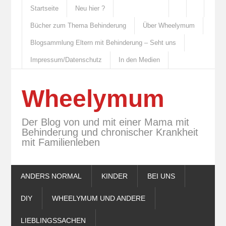
Startseite
Neu hier ?
Bücher zum Thema Behinderung
Über Wheelymum
Blogsammlung Eltern mit Behinderung – Seht uns
Impressum/Datenschutz
In den Medien
Wheelymum
Der Blog von und mit einer Mama mit
Behinderung und chronischer Krankheit
mit Familienleben
ANDERS NORMAL
KINDER
BEI UNS
DIY
WHEELYMUM UND ANDERE
LIEBLINGSSACHEN