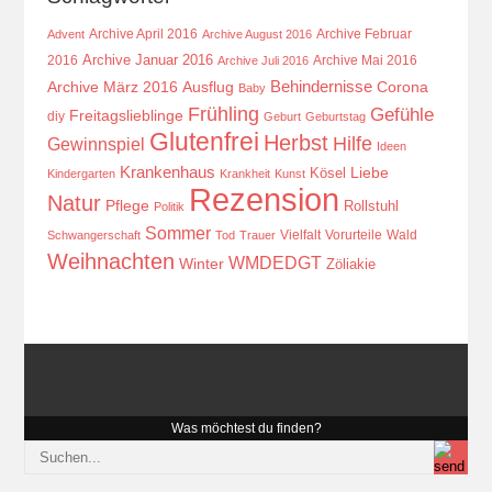
Archive April 2016
Archive Februar
Advent
Archive August 2016
Archive Januar 2016
2016
Archive Mai 2016
Archive Juli 2016
Behindernisse
Ausflug
Corona
Archive März 2016
Baby
Frühling
Gefühle
Freitagslieblinge
diy
Geburt
Geburtstag
Glutenfrei
Herbst
Hilfe
Gewinnspiel
Ideen
Krankenhaus
Kösel
Liebe
Kindergarten
Krankheit
Kunst
Rezension
Natur
Pflege
Rollstuhl
Politik
Sommer
Vielfalt
Vorurteile
Wald
Schwangerschaft
Tod
Trauer
Weihnachten
WMDEDGT
Winter
Zöliakie
Was möchtest du finden?