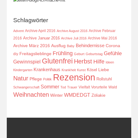
Schlagwörter
Archive April 2016
Archive Februar
Advent
Archive August 2016
Archive Januar 2016
2016
Archive Mai 2016
Archive Juli 2016
Behindernisse
Ausflug
Corona
Archive März 2016
Baby
Frühling
Gefühle
Freitagslieblinge
diy
Geburt
Geburtstag
Glutenfrei
Herbst
Hilfe
Gewinnspiel
Ideen
Krankenhaus
Kösel
Liebe
Kindergarten
Krankheit
Kunst
Rezension
Natur
Pflege
Rollstuhl
Politik
Sommer
Vielfalt
Vorurteile
Wald
Schwangerschaft
Tod
Trauer
Weihnachten
WMDEDGT
Winter
Zöliakie