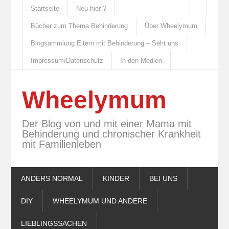
Startseite
Neu hier ?
Bücher zum Thema Behinderung
Über Wheelymum
Blogsammlung Eltern mit Behinderung – Seht uns
Impressum/Datenschutz
In den Medien
Wheelymum
Der Blog von und mit einer Mama mit
Behinderung und chronischer Krankheit
mit Familienleben
ANDERS NORMAL
KINDER
BEI UNS
DIY
WHEELYMUM UND ANDERE
LIEBLINGSSACHEN